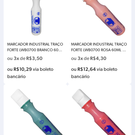
MARCADOR INDUSTRIAL TRAÇO
MARCADOR INDUSTRIAL TRAÇO
FORTE LWB0700 BRANCO 60ML
FORTE LWB0700 ROSA 60ML PO
PONTA 2MM BADEN M26-BR60-
NTA 2MM BADEN M26-RO60-2
3x
R$
3,50
3x
R$
4,30
ou
de
ou
de
2
R$
10,29
R$
12,64
ou
via boleto
ou
via boleto
bancário
bancário