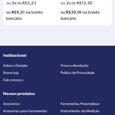
ONTA 5MM BADEN M26-PT60-5
3x
R$
3,23
3x
R$
13,30
ou
de
ou
de
R$
9,51
R$
39,10
ou
via boleto
ou
via boleto
bancário
bancário
Institucional
Sobre a Danpler
Troca e devolução
Nossa loja
Política de Privacidade
Fale conosco
Nossos produtos
Acessórios
Ferramentas Pneumáticas
Acessórios para Ferramentas
Instrumentos de Medição