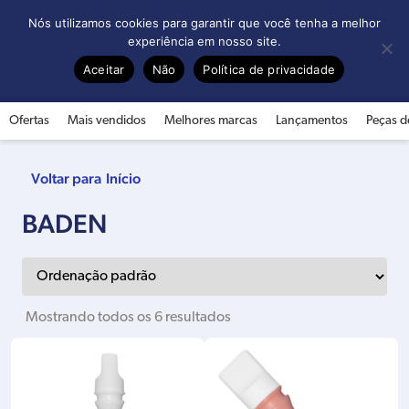
0
Nós utilizamos cookies para garantir que você tenha a melhor
experiência em nosso site.
Aceitar
Não
Política de privacidade
Ofertas
Mais vendidos
Melhores marcas
Lançamentos
Peças d
Início
BADEN
Mostrando todos os 6 resultados