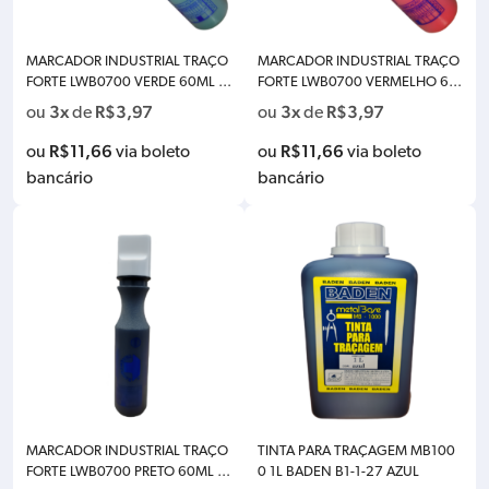
MARCADOR INDUSTRIAL TRAÇO
MARCADOR INDUSTRIAL TRAÇO
FORTE LWB0700 VERDE 60ML P
FORTE LWB0700 VERMELHO 60
ONTA 2MM BADEN M26-VD60-
ML PONTA 5MM BADEN M26-V
3x
R$
3,97
3x
R$
3,97
ou
de
ou
de
2
M60-5
R$
11,66
R$
11,66
ou
via boleto
ou
via boleto
bancário
bancário
MARCADOR INDUSTRIAL TRAÇO
TINTA PARA TRAÇAGEM MB100
FORTE LWB0700 PRETO 60ML P
0 1L BADEN B1-1-27 AZUL