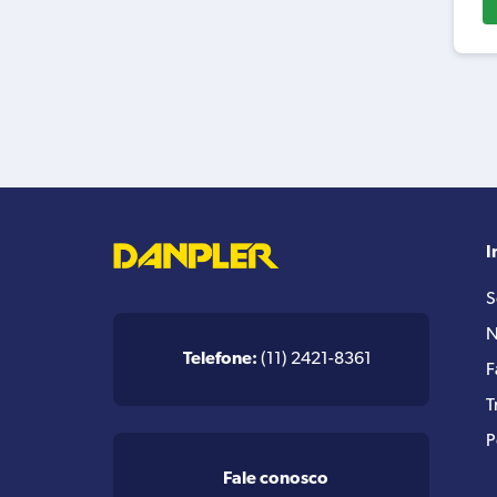
I
S
N
Telefone:
(11) 2421-8361
F
T
P
Fale conosco