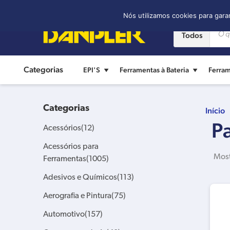
Contato:
(11) 2421-8361
Nós utilizamos cookies para gara
Todos
Categorias
EPI'S
Ferramentas à Bateria
Ferram
Categorias
Início
P
Acessórios
(12)
Acessórios para
Most
Ferramentas
(1005)
Adesivos e Químicos
(113)
Aerografia e Pintura
(75)
Automotivo
(157)