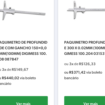
AQUIMETRO DE PROFUNDID
PAQUIMETRO PROFUN
DE COM GANCHO 150×0,0
E 300 X 0.02MM (100MM
MM(100MM) DIGIMESS 100.
GIMESS 100.204 03153
08 087847
3x
R$
126,33
ou
de
3x
R$
149,67
u
de
R$
371,42
ou
via boleto
R$
440,02
u
via boleto
bancário
ancário
Ver mais
Ver mais