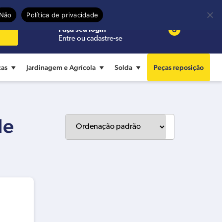
Precisa de ajuda?
Termos de uso
Não
Política de privacidade
0
Faça seu login
Entre ou cadastre-se
cas
Jardinagem e Agrícola
Solda
Peças reposição
de