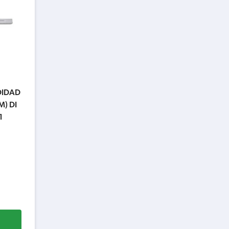
DIDAD
) DI
1