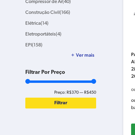
Compressor de Ar
(40)
Construção Civil
(166)
Elétrica
(14)
Eletroportáteis
(4)
EPI
(158)
P
Ver mais
A
2
Filtrar Por Preço
2
o
Preço:
R$370
—
R$450
o
Filtrar
b
Preço
Preço
mínimo
máximo