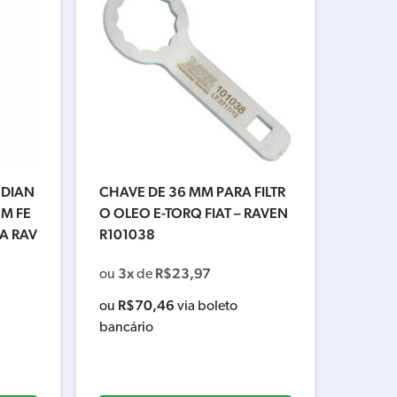
 DIAN
CHAVE DE 36 MM PARA FILTR
M FE
O OLEO E-TORQ FIAT – RAVEN
A RAV
R101038
3x
R$
23,97
ou
de
R$
70,46
ou
via boleto
bancário