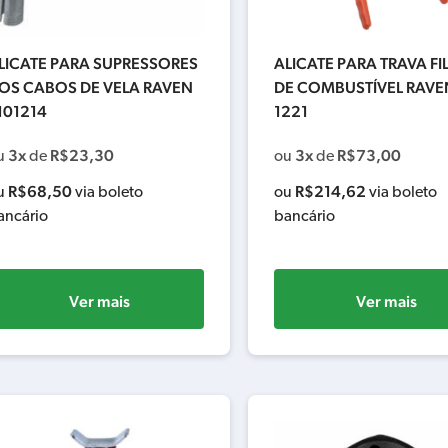
LICATE PARA SUPRESSORES
ALICATE PARA TRAVA FI
OS CABOS DE VELA RAVEN
DE COMBUSTÍVEL RAVE
101214
1221
3x
R$
23,30
3x
R$
73,00
u
de
ou
de
R$
68,50
R$
214,62
u
via boleto
ou
via boleto
ancário
bancário
Ver mais
Ver mais