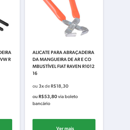
DEIRA
ALICATE PARA ABRAÇADEIRA
 VW R
DA MANGUEIRA DE AR E CO
MBUSTÍVEL FIAT RAVEN R1012
16
3x
R$
18,30
ou
de
R$
53,80
ou
via boleto
bancário
Ver mais