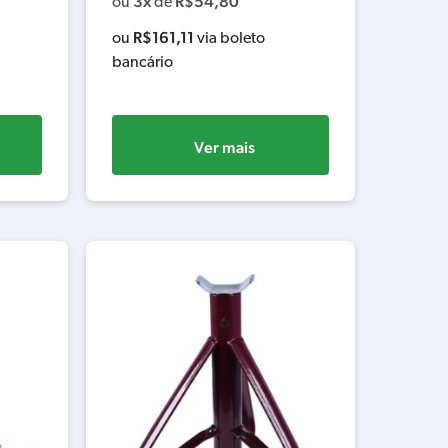
3x
R$
54,80
ou
de
R$
161,11
ou
via boleto
bancário
Ver mais