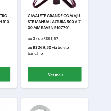
LTRO
CAVALETE GRANDE COM AJU
N R10
STE MANUAL ALTURA 500 A 7
00 MM RAVEN R107701
3x
R$
91,67
ou
de
R$
269,50
ou
via boleto
bancário
Ver mais