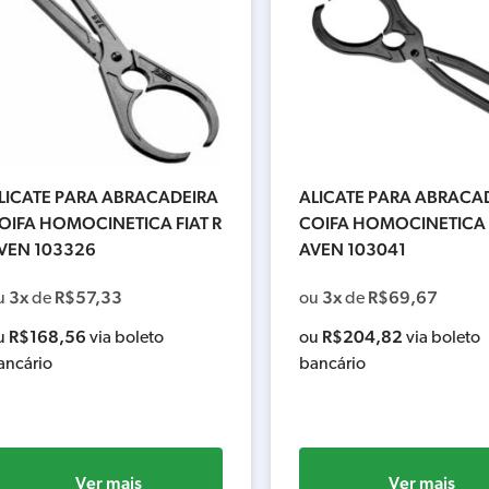
LICATE PARA ABRACADEIRA
ALICATE PARA ABRACA
OIFA HOMOCINETICA FIAT R
COIFA HOMOCINETICA
VEN 103326
AVEN 103041
3x
R$
57,33
3x
R$
69,67
u
de
ou
de
R$
168,56
R$
204,82
u
via boleto
ou
via boleto
ancário
bancário
Ver mais
Ver mais