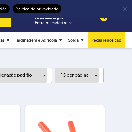
Precisa de ajuda?
Termos de uso
Não
Política de privacidade
0
Faça seu login
Entre ou cadastre-se
cas
Jardinagem e Agrícola
Solda
Peças reposição