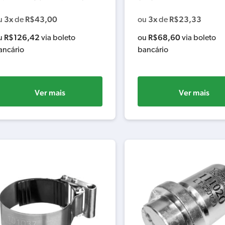
3x
R$
43,00
3x
R$
23,33
u
de
ou
de
R$
126,42
R$
68,60
u
via boleto
ou
via boleto
ancário
bancário
Ver mais
Ver mais