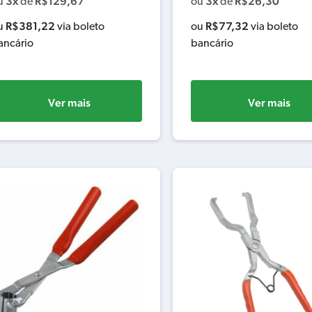
3x
R$
129,67
3x
R$
26,30
u
de
ou
de
R$
381,22
R$
77,32
u
via boleto
ou
via boleto
ancário
bancário
Ver mais
Ver mais