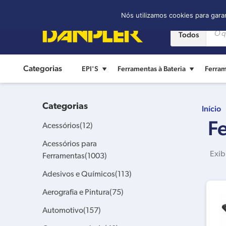
Contato:
(11) 2421-8361
Nós utilizamos cookies para gara
Todos
Categorias
EPI'S
Ferramentas à Bateria
Ferram
Categorias
Início
F
Acessórios
(12)
Acessórios para
Exib
Ferramentas
(1003)
Adesivos e Químicos
(113)
Aerografia e Pintura
(75)
Automotivo
(157)