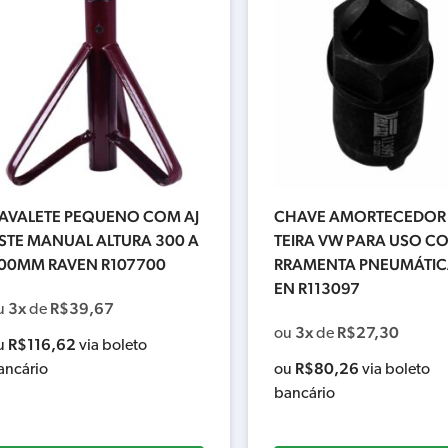
AVALETE PEQUENO COM AJ
CHAVE AMORTECEDOR
STE MANUAL ALTURA 300 A
TEIRA VW PARA USO CO
00MM RAVEN R107700
RRAMENTA PNEUMÁTIC
EN R113097
3x
R$
39,67
u
de
3x
R$
27,30
ou
de
R$
116,62
u
via boleto
R$
80,26
ancário
ou
via boleto
bancário