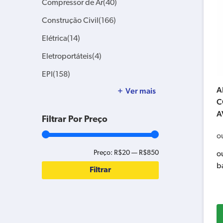
Compressor de Ar
(40)
Construção Civil
(166)
Elétrica
(14)
Eletroportáteis
(4)
EPI
(158)
A
Ver mais
C
A
Filtrar Por Preço
o
Preço:
R$20
—
R$850
o
b
Filtrar
Preço
Preço
mínimo
máximo