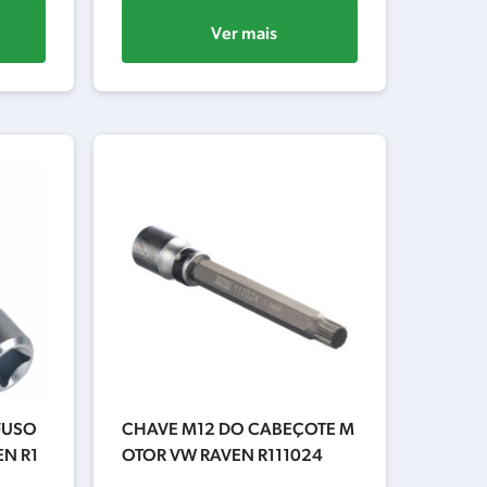
Ver mais
FUSO
CHAVE M12 DO CABEÇOTE M
N R1
OTOR VW RAVEN R111024