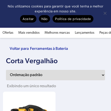
0
Nós utilizamos cookies para garantir que você tenha a melhor
experiência em nosso site.
Aceitar
Não
Política de privacidade
Ofertas
Mais vendidos
Melhores marcas
Lançamentos
Peças d
Ferramentas à Bateria
Corta Vergalhão
Exibindo um único resultado