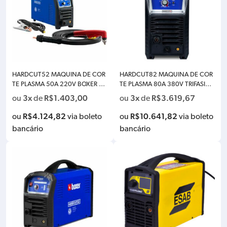
HARDCUT52 MAQUINA DE COR
HARDCUT82 MAQUINA DE COR
TE PLASMA 50A 220V BOXER 40
TE PLASMA 80A 380V TRIFASICO
05001
BOXER 4005007
3x
R$
1.403,00
3x
R$
3.619,67
ou
de
ou
de
R$
4.124,82
R$
10.641,82
ou
via boleto
ou
via boleto
bancário
bancário