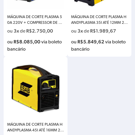
MÁQUINA DE CORTE PLASMA 5
MÁQUINA DE CORTE PLASMA H
0A 220V + COMPRESSOR DE AR
ANDYPLASMA 35I ATÉ 12MM 22
INTERNO BOXER HARDCUT52AI
0V MONO ESAB 0739966
3x
R$
2.750,00
3x
R$
1.989,67
ou
de
ou
de
R 4005014
R$
8.085,00
R$
5.849,62
ou
via boleto
ou
via boleto
bancário
bancário
MÁQUINA DE CORTE PLASMA H
ANDYPLASMA 45I ATÉ 16MM 22