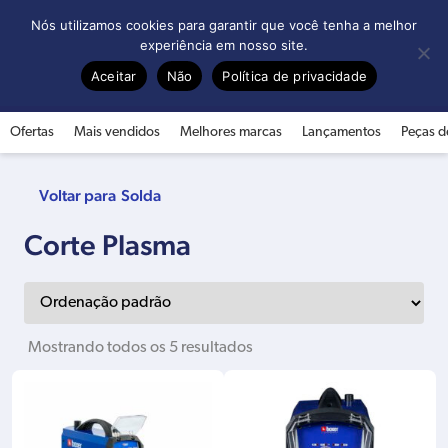
0
Nós utilizamos cookies para garantir que você tenha a melhor
experiência em nosso site.
Aceitar
Não
Política de privacidade
Ofertas
Mais vendidos
Melhores marcas
Lançamentos
Peças d
Solda
Corte Plasma
Mostrando todos os 5 resultados