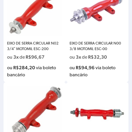
EIXO DE SERRA CIRCULAR N02
EIXO DE SERRA CIRCULAR N00
3/4″ MOTOMIL ESC-200
3/8 MOTOMIL ESC-00
3x
R$
96,67
3x
R$
32,30
ou
de
ou
de
R$
284,20
R$
94,96
ou
via boleto
ou
via boleto
bancário
bancário