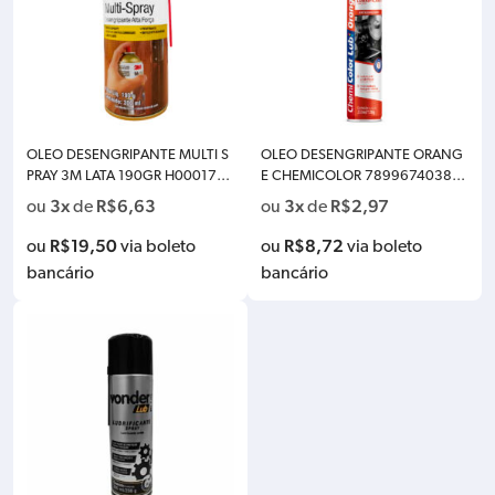
OLEO DESENGRIPANTE MULTI S
OLEO DESENGRIPANTE ORANG
PRAY 3M LATA 190GR H0001795
E CHEMICOLOR 78996740388
725
76 250ML
3x
R$
6,63
3x
R$
2,97
ou
de
ou
de
R$
19,50
R$
8,72
ou
via boleto
ou
via boleto
bancário
bancário