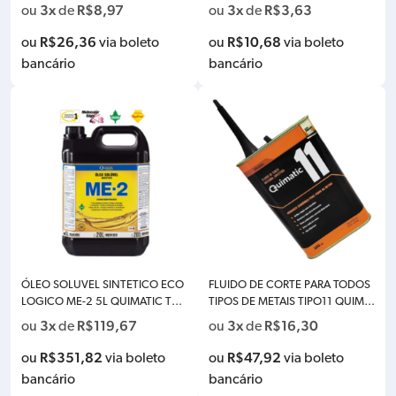
3x
R$
8,97
3x
R$
3,63
ou
de
ou
de
R$
26,36
R$
10,68
ou
via boleto
ou
via boleto
bancário
bancário
ÓLEO SOLUVEL SINTETICO ECO
FLUIDO DE CORTE PARA TODOS
LOGICO ME-2 5L QUIMATIC TAP
TIPOS DE METAIS TIPO11 QUIMA
MATIC AC2
TIC TAPMATIC AJ1 – 500ML
3x
R$
119,67
3x
R$
16,30
ou
de
ou
de
R$
351,82
R$
47,92
ou
via boleto
ou
via boleto
bancário
bancário