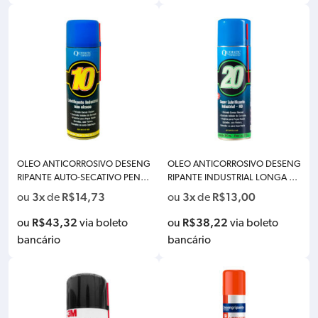
OLEO ANTICORROSIVO DESENG
OLEO ANTICORROSIVO DESENG
RIPANTE AUTO-SECATIVO PENET
RIPANTE INDUSTRIAL LONGA D
RANTE QUIMATIC 10 TAPMATIC
URACAO PENETRANTE QUIMATI
3x
R$
14,73
3x
R$
13,00
ou
de
ou
de
SPRAY 300 ML AA1
C 20 TAPMATIC SPRAY 300ML A
M1
R$
43,32
R$
38,22
ou
via boleto
ou
via boleto
bancário
bancário