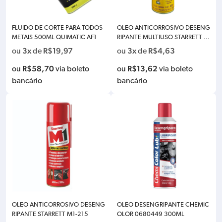
FLUIDO DE CORTE PARA TODOS
OLEO ANTICORROSIVO DESENG
METAIS 500ML QUIMATIC AF1
RIPANTE MULTIUSO STARRETT S-
LUB300
3x
R$
19,97
3x
R$
4,63
ou
de
ou
de
R$
58,70
R$
13,62
ou
via boleto
ou
via boleto
bancário
bancário
OLEO ANTICORROSIVO DESENG
OLEO DESENGRIPANTE CHEMIC
RIPANTE STARRETT M1-215
OLOR 0680449 300ML