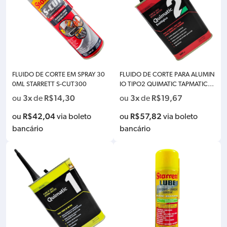
FLUIDO DE CORTE EM SPRAY 30
FLUIDO DE CORTE PARA ALUMIN
0ML STARRETT S-CUT300
IO TIPO2 QUIMATIC TAPMATIC A
G1 – 500ML
3x
R$
14,30
3x
R$
19,67
ou
de
ou
de
R$
42,04
R$
57,82
ou
via boleto
ou
via boleto
bancário
bancário