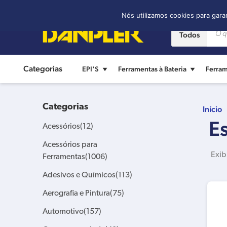
Contato:
(11) 2421-8361
Nós utilizamos cookies para gara
Todos
Categorias
EPI'S
Ferramentas à Bateria
Ferram
Categorias
Início
E
Acessórios
(12)
Acessórios para
Exib
Ferramentas
(1006)
Adesivos e Químicos
(113)
Aerografia e Pintura
(75)
Automotivo
(157)