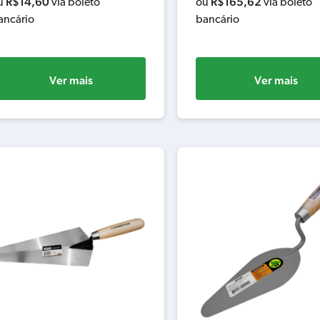
R$
14,60
R$
165,62
u
via boleto
ou
via boleto
ancário
bancário
Ver mais
Ver mais