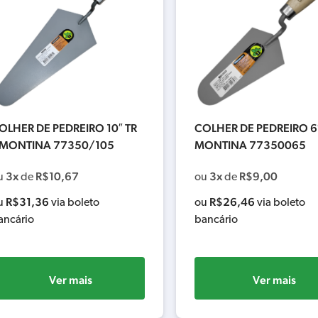
OLHER DE PEDREIRO 10″ TR
COLHER DE PEDREIRO 6
MONTINA 77350/105
MONTINA 77350065
3x
R$
10,67
3x
R$
9,00
u
de
ou
de
R$
31,36
R$
26,46
u
via boleto
ou
via boleto
ancário
bancário
Ver mais
Ver mais