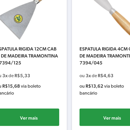
SPATULA RIGIDA 12CM CAB
ESPATULA RIGIDA 4CM
 DE MADEIRA TRAMONTINA
DE MADEIRA TRAMONTI
7394/125
7394/045
3x
R$
5,33
3x
R$
4,63
u
de
ou
de
R$
15,68
R$
13,62
u
via boleto
ou
via boleto
ancário
bancário
Ver mais
Ver mais