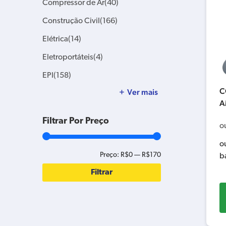
Compressor de Ar
(40)
Construção Civil
(166)
Elétrica
(14)
Eletroportáteis
(4)
EPI
(158)
C
Ver mais
A
Filtrar Por Preço
o
o
Preço:
R$0
—
R$170
b
Filtrar
Preço
Preço
mínimo
máximo