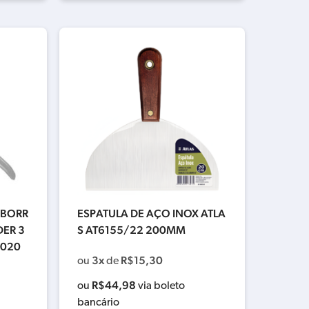
 BORR
ESPATULA DE AÇO INOX ATLA
ER 3
S AT6155/22 200MM
.020
3x
R$
15,30
ou
de
R$
44,98
ou
via boleto
bancário