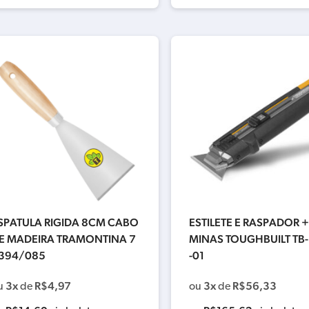
SPATULA RIGIDA 8CM CABO
ESTILETE E RASPADOR +
E MADEIRA TRAMONTINA 7
MINAS TOUGHBUILT TB
394/085
-01
3x
R$
4,97
3x
R$
56,33
u
de
ou
de