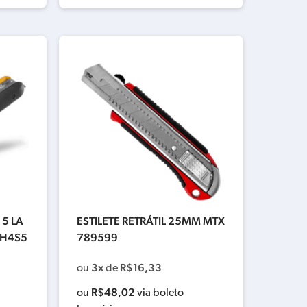
 5 LA
ESTILETE RETRÁTIL 25MM MTX
-H4S5
789599
3x
R$
16,33
ou
de
R$
48,02
ou
via boleto