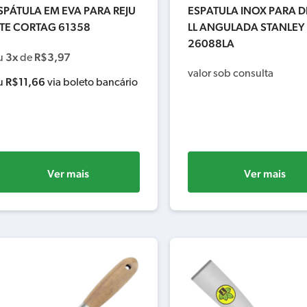
SPÁTULA EM EVA PARA REJU
ESPATULA INOX PARA 
TE CORTAG 61358
LL ANGULADA STANLEY
26088LA
3x
R$
3,97
u
de
valor sob consulta
R$
11,66
u
via boleto bancário
Ver mais
Ver mais