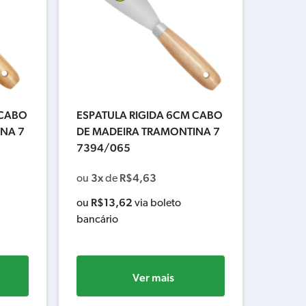
 CABO
ESPATULA RIGIDA 6CM CABO
NA 7
DE MADEIRA TRAMONTINA 7
7394/065
3x
R$
4,63
ou
de
R$
13,62
ou
via boleto
bancário
Ver mais