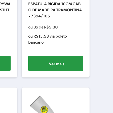
DRYWA
ESPATULA RIGIDA 10CM CAB
 STHT
O DE MADEIRA TRAMONTINA
77394/105
3x
R$
5,30
ou
de
R$
15,58
ou
via boleto
bancário
Ver mais