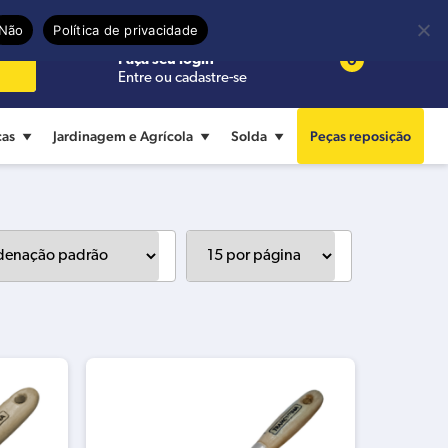
Precisa de ajuda?
Termos de uso
Não
Política de privacidade
0
Faça seu login
Entre ou cadastre-se
cas
Jardinagem e Agrícola
Solda
Peças reposição