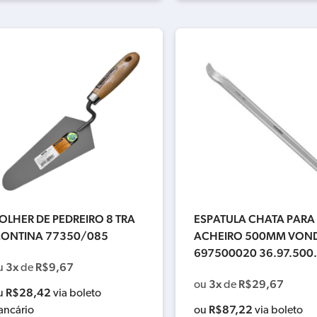
OLHER DE PEDREIRO 8 TRA
ESPATULA CHATA PARA
ONTINA 77350/085
ACHEIRO 500MM VOND
697500020 36.97.500
3x
R$
9,67
u
de
3x
R$
29,67
ou
de
R$
28,42
u
via boleto
R$
87,22
ancário
ou
via boleto