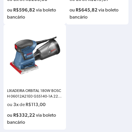
R$
596,82
R$
645,82
ou
via boleto
ou
via boleto
bancário
bancário
LIXADEIRA ORBITAL 180W BOSC
H 06012A21E0 GSS140-1A 220
V
3x
R$
113,00
ou
de
R$
332,22
ou
via boleto
bancário