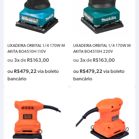
LIXADEIRA ORBITAL 1/4 170W M
LIXADEIRA ORBITAL 1/4 170W M
AKITA BO4510H 110V
AKITA BO4510H 220V
3x
R$
163,00
3x
R$
163,00
ou
de
ou
de
R$
479,22
R$
479,22
ou
via boleto
ou
via boleto
bancário
bancário