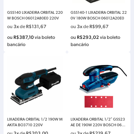
GSS140 LIXADEIRA ORBITAL 220
GSS140-1 LIXADEIRA ORBITAL 22
W BOSCH 06012A80E0 220V
0V 180W BOSCH 06012A20E0
3x
R$
131,67
3x
R$
99,67
ou
de
ou
de
R$
387,10
R$
293,02
ou
via boleto
ou
via boleto
bancário
bancário
LIXADEIRA ORBITAL 1/2 190W M
LIXADEIRA ORBITAL 1/2″ GSS23
AKITA BO3710 220V
AE DE 190W 220V BOSCH 0601
0707E0
3x
R$
203,00
3x
R$
219,67
ou
de
ou
de