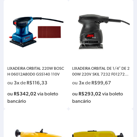
LIXADEIRA ORBITAL 220W BOSC
LIXADEIRA ORBITAL DE 1/4″ DE 2
H 06012A80D0 GSS140 110V
00W 220V SKIL 7232 F0127232
JA
3x
R$
116,33
3x
R$
99,67
ou
de
ou
de
R$
342,02
R$
293,02
ou
via boleto
ou
via boleto
bancário
bancário