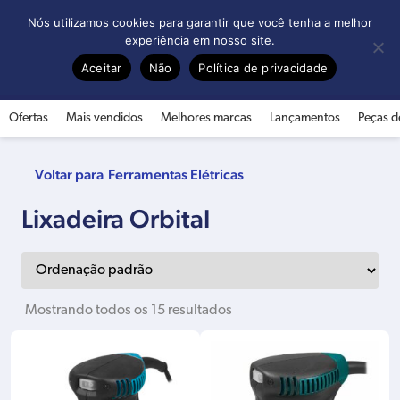
0
Nós utilizamos cookies para garantir que você tenha a melhor
experiência em nosso site.
Aceitar
Não
Política de privacidade
Ofertas
Mais vendidos
Melhores marcas
Lançamentos
Peças d
Ferramentas Elétricas
Lixadeira Orbital
Mostrando todos os 15 resultados