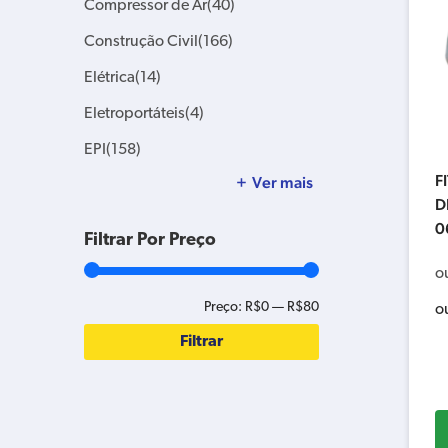
Compressor de Ar
(40)
Construção Civil
(166)
Elétrica
(14)
Eletroportáteis
(4)
EPI
(158)
F
Ver mais
D
0
Filtrar Por Preço
o
Preço:
R$0
—
R$80
o
Filtrar
Preço
Preço
mínimo
máximo