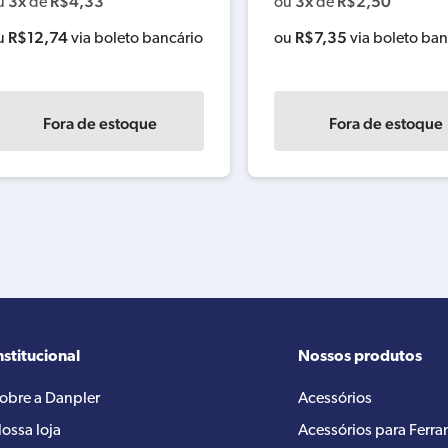
3x
R$
4,33
3x
R$
2,50
u
de
ou
de
R$
12,74
R$
7,35
u
via boleto bancário
ou
via boleto ban
Fora de estoque
Fora de estoque
nstitucional
Nossos produtos
obre a Danpler
Acessórios
ossa loja
Acessórios para Ferr