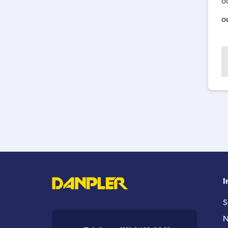
o
o
I
S
N