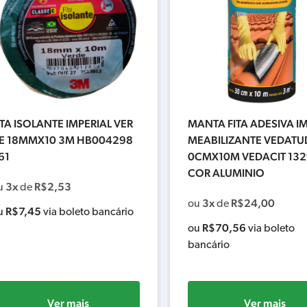
ITA ISOLANTE IMPERIAL VER
MANTA FITA ADESIVA I
E 18MMX10 3M HB004298
MEABILIZANTE VEDATU
61
0CMX10M VEDACIT 132
COR ALUMINIO
3x
R$
2,53
u
de
3x
R$
24,00
ou
de
R$
7,45
u
via boleto bancário
R$
70,56
ou
via boleto
bancário
Ver mais
Ver mais