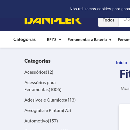
Contato:
(11) 2421-8361
Nós utilizamos cookies para gara
Todos
Categorias
EPI'S
Ferramentas à Bateria
Ferram
Categorias
Início
F
Acessórios
(12)
Acessórios para
Most
Ferramentas
(1005)
Adesivos e Químicos
(113)
Aerografia e Pintura
(75)
Automotivo
(157)