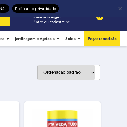
Precisa de ajuda?
Termos de uso
Não
Política de privacidade
0
Faça seu login
Entre ou cadastre-se
cas
Jardinagem e Agrícola
Solda
Peças reposição