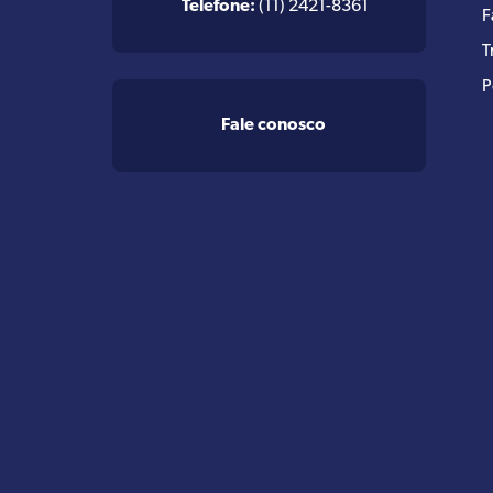
Telefone:
(11) 2421-8361
F
T
P
Fale conosco