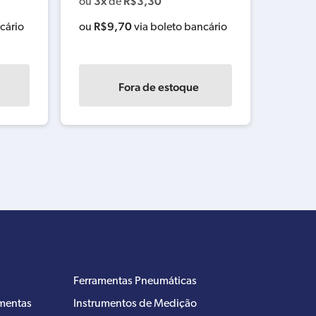
3x
R$
3,30
ou
de
R$
9,70
cário
ou
via boleto bancário
Fora de estoque
Ferramentas Pneumáticas
amentas
Instrumentos de Medição