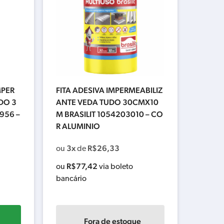
MPER
FITA ADESIVA IMPERMEABILIZ
DO 3
ANTE VEDA TUDO 30CMX10
956 –
M BRASILIT 1054203010 – CO
R ALUMINIO
3x
R$
26,33
ou
de
R$
77,42
ou
via boleto
bancário
Fora de estoque