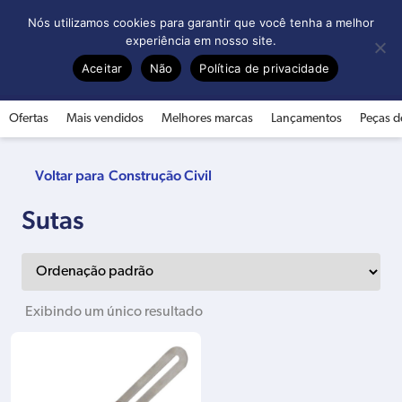
0
Nós utilizamos cookies para garantir que você tenha a melhor
experiência em nosso site.
Aceitar
Não
Política de privacidade
Ofertas
Mais vendidos
Melhores marcas
Lançamentos
Peças d
Construção Civil
Sutas
Exibindo um único resultado