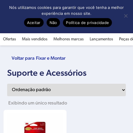
0
Nós utilizamos cookies para garantir que você tenha a melhor
experiência em nosso site.
Aceitar
Não
Política de privacidade
Ofertas
Mais vendidos
Melhores marcas
Lançamentos
Peças d
Fixar e Montar
Suporte e Acessórios
Exibindo um único resultado