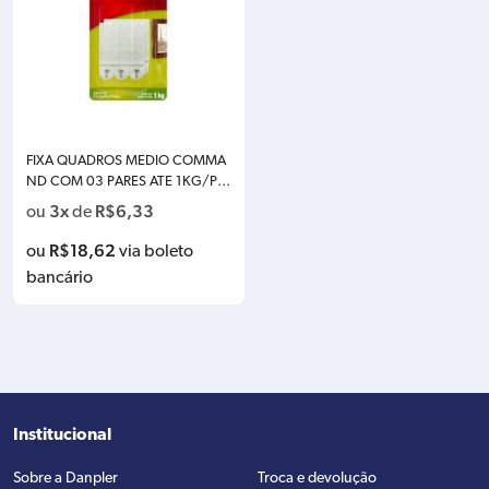
FIXA QUADROS MEDIO COMMA
ND COM 03 PARES ATE 1KG/PA
R 3M H0002316828
3x
R$
6,33
ou
de
R$
18,62
ou
via boleto
bancário
Institucional
Sobre a Danpler
Troca e devolução