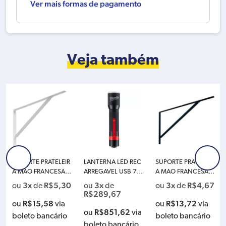
Ver mais formas de pagamento
Veja também
SUPORTE PRATELEIR
LANTERNA LED REC
SUPORTE PRATELEIR
A MAO FRANCESA 5
ARREGAVEL USB 70
A MAO FRANCESA 4
0CM LEVE BRANCA
0 LUMENS MILWAU
0CM LEVE PRETA PR
3x
R$
5,30
3x
3x
R$
4,67
ou
de
ou
de
ou
de
PRESTO 40704
KEE 2110-21
ESTO 40727
R$
289,67
R$
15,58
R$
13,72
ou
via
ou
via
R$
851,62
ou
via
boleto bancário
boleto bancário
boleto bancário