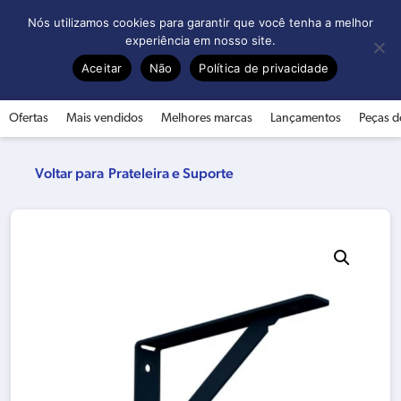
0
Nós utilizamos cookies para garantir que você tenha a melhor
experiência em nosso site.
Aceitar
Não
Política de privacidade
Ofertas
Mais vendidos
Melhores marcas
Lançamentos
Peças d
Prateleira e Suporte