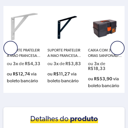
SUPORTE PRATELEIR
SUPORTE PRATELEIR
CAIXA COM 3 DIVIS
A MAO FRANCESA 2
A MAO FRANCESA 2
ORIAS SANFONADA
5CM REFORCADA B
5CM REFORCADA P
S PRESTO 96004
3x
R$
4,33
3x
R$
3,83
3x
ou
de
ou
de
ou
de
RANCA PRESTO 407
RETA PRESTO 40730
R$
18,33
06
R$
12,74
R$
11,27
ou
via
ou
via
R$
53,90
ou
via
boleto bancário
boleto bancário
boleto bancário
Detalhes do
produto