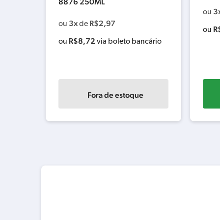
8876 250ML
3
ou
3x
R$
2,97
ou
de
R
ou
R$
8,72
ancário
ou
via boleto bancário
Fora de estoque