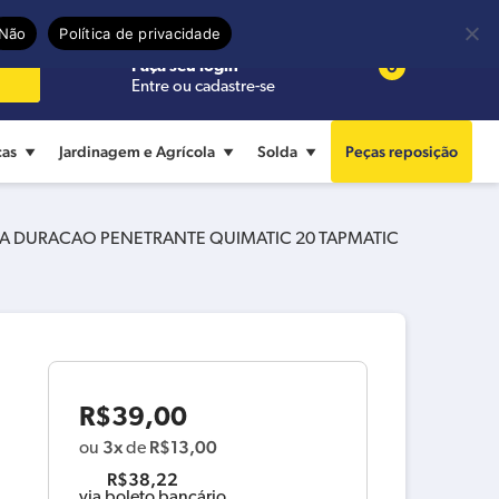
Precisa de ajuda?
Termos de uso
Não
Política de privacidade
0
Faça seu login
Entre ou cadastre-se
cas
Jardinagem e Agrícola
Solda
Peças reposição
A DURACAO PENETRANTE QUIMATIC 20 TAPMATIC
R$
39,00
3x
R$
13,00
ou
de
R$
38,22
via boleto bancário