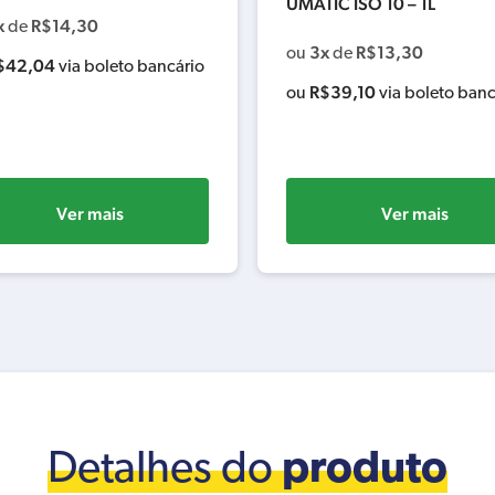
UMATIC ISO 10 – 1L
x
R$
14,30
de
3x
R$
13,30
ou
de
$
42,04
via boleto bancário
R$
39,10
ou
via boleto banc
Ver mais
Ver mais
Detalhes do
produto