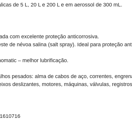
cas de 5 L, 20 L e 200 L e em aerossol de 300 mL.
gada com excelente proteção anticorrosiva.
ste de névoa salina (salt spray). Ideal para proteção a
matic – melhor lubrificação.
abalhos pesados: alma de cabos de aço, correntes, engren
eixos deslizantes, motores, máquinas, válvulas, registros
01610716