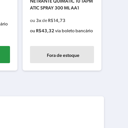
NETRANTE QUIMATIC 10 TAPM
B-355
ATIC SPRAY 300 ML AA1
3x
ou
3x
R$
14,73
ou
de
R$
1
ário
ou
R$
43,32
ou
via boleto bancário
Fora de estoque