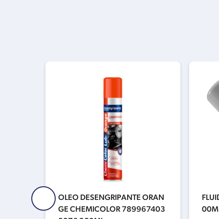
CETICO
OLEO DESENGRIPANTE ORAN
FLUI
N SPI-
GE CHEMICOLOR 789967403
00ML