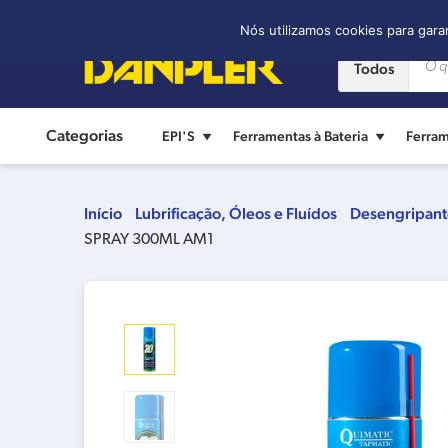
Contato:
(11) 2421-8361
Nós utilizamos cookies para gara
Todos
Categorias
EPI'S
Ferramentas à Bateria
Ferram
Início
Lubrificação, Óleos e Fluídos
Desengripant
SPRAY 300ML AM1