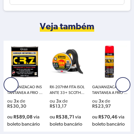
Veja também
GALVANIZACAO INS
RX-207HM FITA ISOL
GALVANIZACAO INS
TANTANEA A FRIO C
ANTE 33+ SCOTH P
TANTANEA A FRIO C
RZ LATA 225ML QUI
RETA 19MMX20M 3
RZ SPRAY 300ML QU
3x
3x
3x
ou
de
ou
de
ou
de
MATIC TAPMATIC DB
M HB004482483
IMATIC TAPMATIC D
R$
30,30
R$
13,17
R$
23,97
1
M1
R$
89,08
R$
38,71
R$
70,46
ou
via
ou
via
ou
via
boleto bancário
boleto bancário
boleto bancário