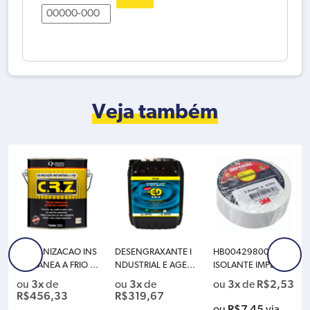
quantidade
Veja também
GALVANIZACAO INS
DESENGRAXANTE I
HB004298004 FITA
TANTANEA A FRIO C
NDUSTRIAL E AGEN
ISOLANTE IMPERIAL
RZ LATA 3.6L QUIMA
TE DE LIMPEZA QUI
BRANCA 18MMX10
3x
3x
3x
R$
2,53
ou
de
ou
de
ou
de
TIC TAPMATIC DB3
MATIC TAPMATIC ED
3M
R$
456,33
R$
319,67
SOLV – 20L DS3
R$
7,45
ou
via