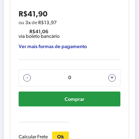
R$
41,90
3x
R$
13,97
ou
de
R$
41,06
via boleto bancário
Ver mais formas de pagamento
REMOVEDOR
-
+
DE
FERRUGEM
Comprar
ULTRARAPIDO
QUIMOX
500ML
QUIMATIC
TAPMATIC
RA1
Calcular Frete
Ok