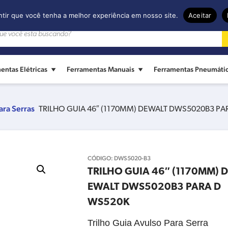
ntir que você tenha a melhor experiência em nosso site.
Aceitar
entas Elétricas
Ferramentas Manuais
Ferramentas Pneumáti
ara Serras
TRILHO GUIA 46″ (1170MM) DEWALT DWS5020B3 P
CÓDIGO:
DWS5020-B3
TRILHO GUIA 46″ (1170MM) D
EWALT DWS5020B3 PARA D
WS520K
Trilho Guia Avulso Para Serra