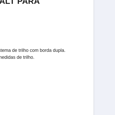
WALT PARA
stema de trilho com borda dupla.
didas de trilho.