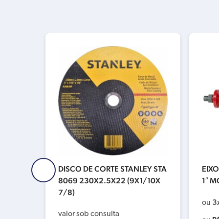
 PEÇA
DISCO DE CORTE STANLEY STA
EIXO
42
8069 230X2.5X22 (9X1/10X
1″ M
7/8)
3
ou
valor sob consulta