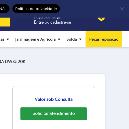
Precisa de ajuda?
Termos de uso
Não
Política de privacidade
0
Faça seu login
Entre ou cadastre-se
cas
Jardinagem e Agrícola
Solda
Peças reposição
ARA DWS520K
Valor sob Consulta
Solicitar atendimento