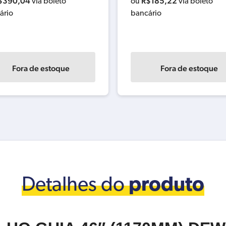
$
390,04
R$
185,22
via boleto
ou
via boleto
ário
bancário
Fora de estoque
Fora de estoque
Detalhes do
produto