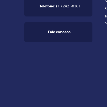
N
Telefone:
(11) 2421-8361
F
T
P
Fale conosco