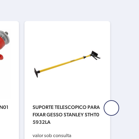
 N01
SUPORTE TELESCOPICO PARA
ESPAT
FIXAR GESSO STANLEY STHT0
L ANG
5932LA
088LA
valor sob consulta
valor s