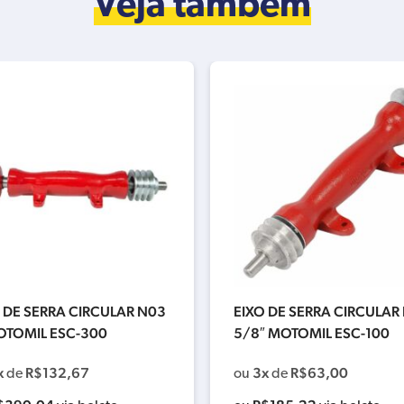
Veja também
 DE SERRA CIRCULAR N03
EIXO DE SERRA CIRCULAR
OTOMIL ESC-300
5/8″ MOTOMIL ESC-100
x
R$
132,67
3x
R$
63,00
de
ou
de