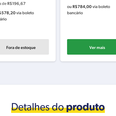
x
R$
196,67
de
R$
784,00
ou
via boleto
$
578,20
via boleto
bancário
ário
Fora de estoque
Ver mais
Detalhes do
produto