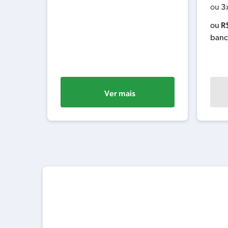
3
ou
R
ou
banc
Ver mais