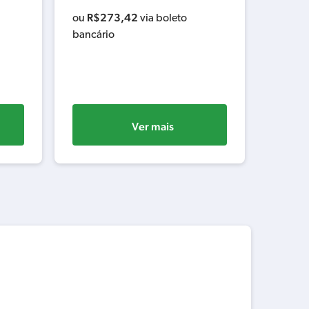
R$
273,42
ou
via boleto
bancário
Ver mais