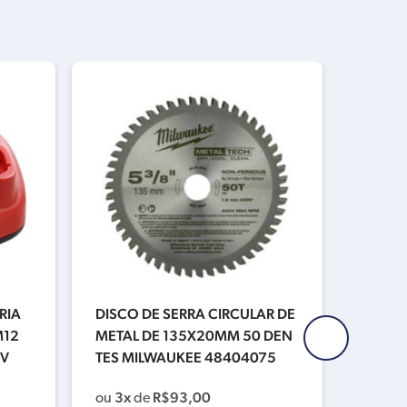
RIA
DISCO DE SERRA CIRCULAR DE
DISCO
M12
METAL DE 135X20MM 50 DEN
RA 10
0V
TES MILWAUKEE 48404075
STA77
3x
R$
93,00
valor s
ou
de