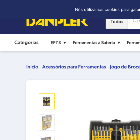
Contato:
(11) 2421-8361
Nós utilizamos cookies para gara
Todos
Categorias
EPI'S
Ferramentas à Bateria
Ferram
Início
Acessórios para Ferramentas
Jogo de Broc