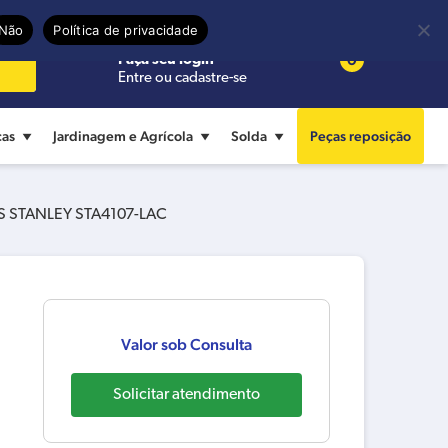
Precisa de ajuda?
Termos de uso
Não
Política de privacidade
0
Faça seu login
Entre ou cadastre-se
cas
Jardinagem e Agrícola
Solda
Peças reposição
 STANLEY STA4107-LAC
Valor sob Consulta
Solicitar atendimento