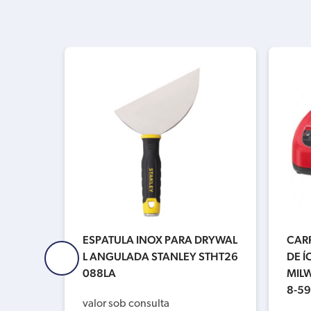
EY STA
ESPATULA INOX PARA DRYWAL
CAR
2X1/16
L ANGULADA STANLEY STHT26
DE Í
088LA
MILW
8-59
valor sob consulta