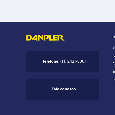
I
S
N
Telefone:
(11) 2421-8361
F
T
P
Fale conosco