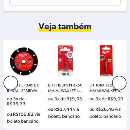
Veja também
DISCO DE CORTE D
BIT PHILLIPS PH1X50
BIT TORX TX25X50
RYWALL 3″ MILWAU
MM MILWAUKEE 48-
MM MILWAUKEE 49
KEE 49-94-3005
32-4461
32352444
3x
3x
R$
9,33
3x
R$
9,00
ou
de
ou
de
ou
de
R$
36,33
R$
27,44
R$
26,46
ou
via
ou
via
R$
106,82
ou
via
boleto bancário
boleto bancário
boleto bancário