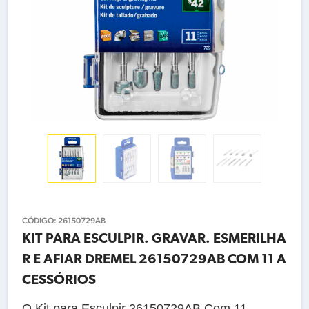
CÓDIGO:
26150729AB
KIT PARA ESCULPIR. GRAVAR. ESMERILHA
R E AFIAR DREMEL 26150729AB COM 11 A
CESSÓRIOS
O Kit para Esculpir 26150729AB
Com 11