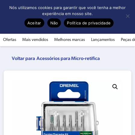
0
Nós utilizamos cookies para garantir que você tenha a melhor
experiência em nosso site.
Aceitar
Não
Política de privacidade
Ofertas
Mais vendidos
Melhores marcas
Lançamentos
Peças d
Acessórios para Micro-retífica