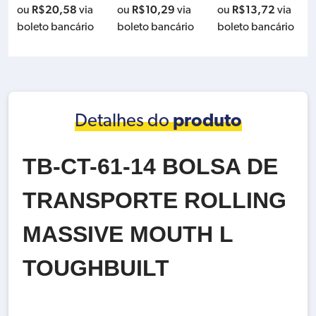
07
R$
20,58
R$
10,29
R$
13,72
ou
via
ou
via
ou
via
boleto bancário
boleto bancário
boleto bancário
Detalhes do
produto
TB-CT-61-14 BOLSA DE
TRANSPORTE ROLLING
MASSIVE MOUTH L
TOUGHBUILT