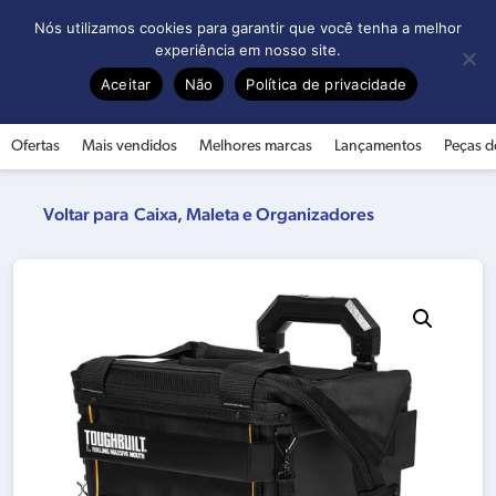
0
Nós utilizamos cookies para garantir que você tenha a melhor
experiência em nosso site.
Aceitar
Não
Política de privacidade
Ofertas
Mais vendidos
Melhores marcas
Lançamentos
Peças d
Caixa, Maleta e Organizadores