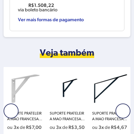
R$
1.508,22
via boleto bancário
Ver mais formas de pagamento
Veja também
SUPORTE PRATELEIR
SUPORTE PRATELEIR
SUPORTE PRATELEIR
A MAO FRANCESA 3
A MAO FRANCESA 3
A MAO FRANCESA 4
0CM REFORCADA B
0CM LEVE PRETA PR
0CM LEVE PRETA PR
3x
R$
7,00
3x
R$
3,50
3x
R$
4,67
ou
de
ou
de
ou
de
RANCA PRESTO 407
ESTO 40726
ESTO 40727