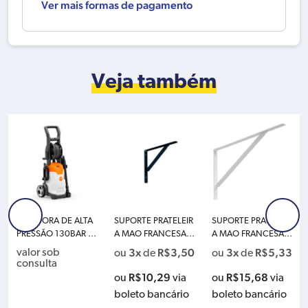
Ver mais formas de pagamento
Veja também
LAVADORA DE ALTA
SUPORTE PRATELEIR
SUPORTE PRATELEIR
PRESSÃO 130BAR 2.
A MAO FRANCESA 3
A MAO FRANCESA 4
1KW STIHL RE02-011
0CM LEVE PRETA PR
0CM LEVE BRANCA
3x
R$
3,50
3x
R$
5,33
valor sob
ou
de
ou
de
-4528 RE90.0 PLUS
ESTO 40726
PRESTO 40703
consulta
220V – COM CARRE
R$
10,29
R$
15,68
ou
via
ou
via
TEL MANGUEIRA
boleto bancário
boleto bancário