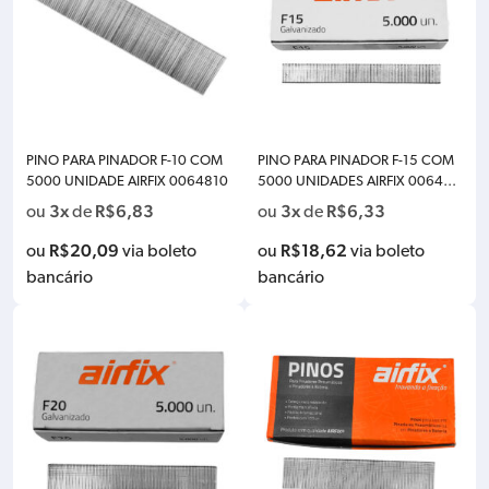
PINO PARA PINADOR F-10 COM
PINO PARA PINADOR F-15 COM
5000 UNIDADE AIRFIX 0064810
5000 UNIDADES AIRFIX 006481
5
3x
R$
6,83
3x
R$
6,33
ou
de
ou
de
R$
20,09
R$
18,62
ou
via boleto
ou
via boleto
bancário
bancário