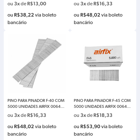
0
5
3x
R$
13,00
3x
R$
16,33
ou
de
ou
de
R$
38,22
R$
48,02
ou
via boleto
ou
via boleto
bancário
bancário
PINO PARA PINADOR F-40 COM
PINO PARA PINADOR F-45 COM
5000 UNIDADES AIRFIX 006484
5000 UNIDADES AIRFIX 006484
0
5
3x
R$
16,33
3x
R$
18,33
ou
de
ou
de
R$
48,02
R$
53,90
ou
via boleto
ou
via boleto
bancário
bancário