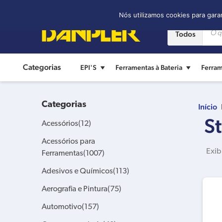
Contato:
(11) 2421-8361
Nós utilizamos cookies para gara
Todos
Categorias
EPI'S
Ferramentas à Bateria
Ferram
Categorias
Início
St
Acessórios
(12)
Acessórios para
Exib
Ferramentas
(1007)
Adesivos e Químicos
(113)
Aerografia e Pintura
(75)
Automotivo
(157)