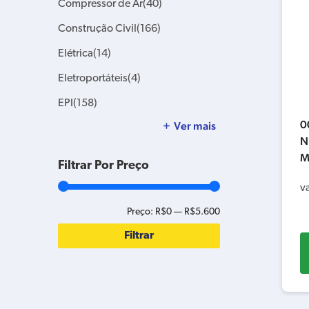
Compressor de Ar
(40)
Construção Civil
(166)
Elétrica
(14)
Eletroportáteis
(4)
EPI
(158)
0
Ver mais
N
M
Filtrar Por Preço
v
Preço:
R$0
—
R$5.600
Filtrar
Preço
Preço
mínimo
máximo