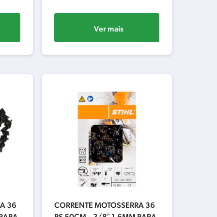
Ver mais
A 36
CORRENTE MOTOSSERRA 36
 PARA
RS 50CM – 3/8″ 1.6MM PARA