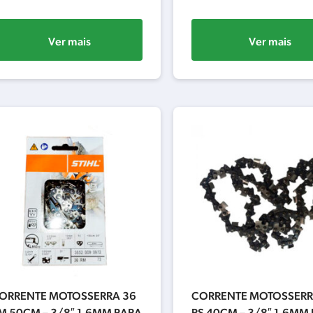
Ver mais
Ver mais
ORRENTE MOTOSSERRA 36
CORRENTE MOTOSSERR
M 50CM – 3/8″ 1.6MM PARA
RS 40CM – 3/8″ 1.6MM