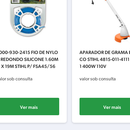
000-930-2415 FIO DE NYLO
APARADOR DE GRAMA E
 REDONDO SILICONE 1.60M
CO STIHL 4815-011-4111
 X 19M STIHL P/ FSA45/56
1 400W 110V
alor sob consulta
valor sob consulta
Ver mais
Ver mais