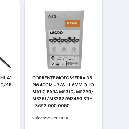
HL 41
CORRENTE MOTOSSERRA 36
60/SP
RM 40CM – 3/8” 1.6MM OILO
MATIC PARA MS310/MS260/
MS361/MS382/MS460 STIH
L 3652-000-0060
valor sob consulta