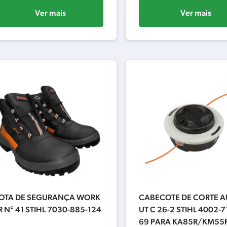
Ver mais
Ver mais
OTA DE SEGURANÇA WORK
CABECOTE DE CORTE 
R N° 41 STIHL 7030-885-124
UT C 26-2 STIHL 4002-7
69 PARA KA85R/KM55