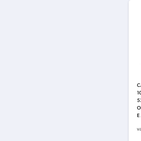
C
1
5
O
E
v