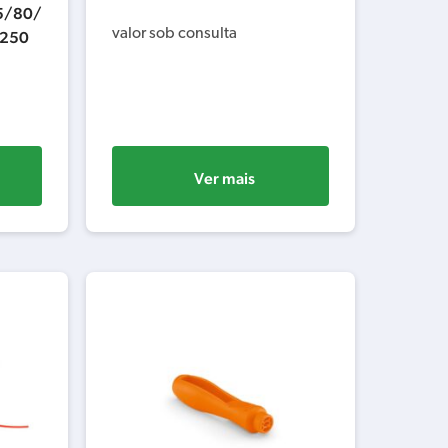
5/80/
valor sob consulta
/250
Ver mais