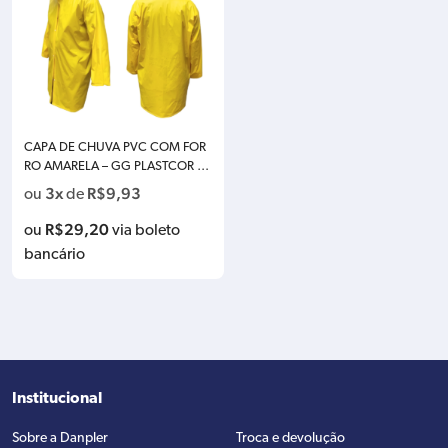
CAPA DE CHUVA PVC COM FOR
RO AMARELA – GG PLASTCOR 7
00.30348
3x
R$
9,93
ou
de
R$
29,20
ou
via boleto
bancário
Institucional
Sobre a Danpler
Troca e devolução