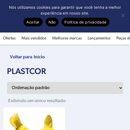
0
Nós utilizamos cookies para garantir que você tenha a melhor
experiência em nosso site.
Aceitar
Não
Política de privacidade
Ofertas
Mais vendidos
Melhores marcas
Lançamentos
Peças d
Início
PLASTCOR
Exibindo um único resultado