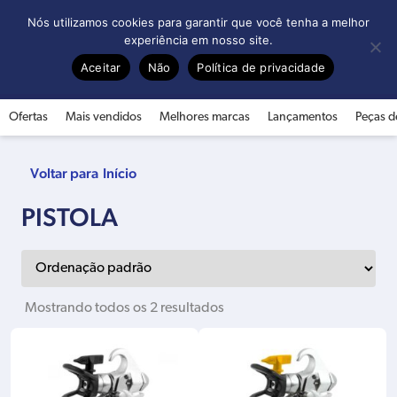
0
Nós utilizamos cookies para garantir que você tenha a melhor
experiência em nosso site.
Aceitar
Não
Política de privacidade
Ofertas
Mais vendidos
Melhores marcas
Lançamentos
Peças d
Início
PISTOLA
Mostrando todos os 2 resultados