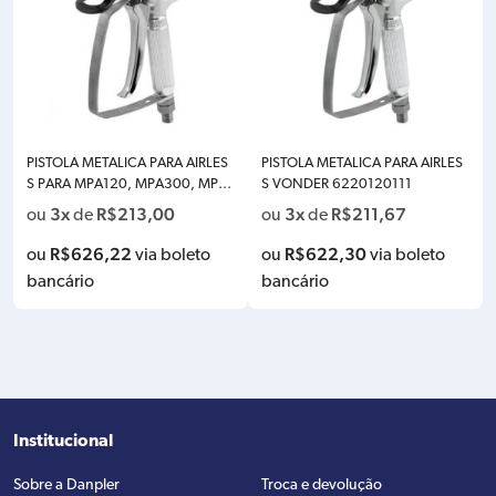
PISTOLA METALICA PARA AIRLES
PISTOLA METALICA PARA AIRLES
S PARA MPA120, MPA300, MPA
S VONDER 6220120111
350B E MPA 540B (BICO 517) V
3x
R$
213,00
3x
R$
211,67
ou
de
ou
de
ONDER 6220120111
R$
626,22
R$
622,30
ou
via boleto
ou
via boleto
bancário
bancário
Institucional
Sobre a Danpler
Troca e devolução