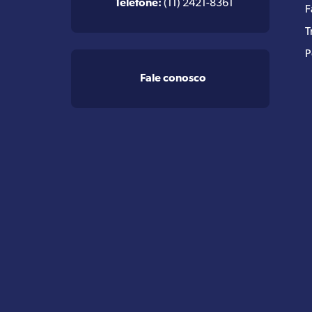
Telefone:
(11) 2421-8361
F
T
P
Fale conosco