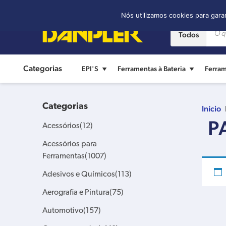
Contato:
(11) 2421-8361
Nós utilizamos cookies para gara
Todos
Categorias
EPI'S
Ferramentas à Bateria
Ferram
Categorias
Início
P
Acessórios
(12)
Acessórios para
Ferramentas
(1007)
Adesivos e Químicos
(113)
Aerografia e Pintura
(75)
Automotivo
(157)