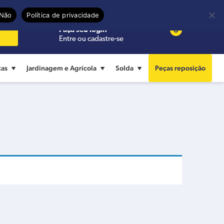
Precisa de ajuda?
Termos de uso
Não
Política de privacidade
0
Faça seu login
Entre ou cadastre-se
cas
Jardinagem e Agrícola
Solda
Peças reposição