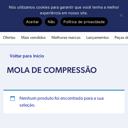
0
Nós utilizamos cookies para garantir que você tenha a melhor
experiência em nosso site.
Aceitar
Não
Política de privacidade
Ofertas
Mais vendidos
Melhores marcas
Lançamentos
Peças d
Início
MOLA DE COMPRESSÃO
Nenhum produto foi encontrado para a sua
seleção.