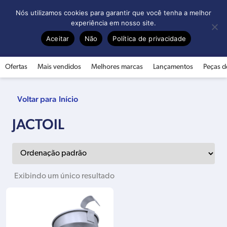
0
Nós utilizamos cookies para garantir que você tenha a melhor
experiência em nosso site.
Aceitar
Não
Política de privacidade
Ofertas
Mais vendidos
Melhores marcas
Lançamentos
Peças d
Início
JACTOIL
Exibindo um único resultado