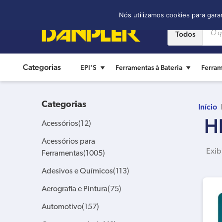
Contato:
(11) 2421-8361
Nós utilizamos cookies para gara
Todos
Categorias
EPI'S
Ferramentas à Bateria
Ferram
Categorias
Início
H
Acessórios
(12)
Acessórios para
Exib
Ferramentas
(1005)
Adesivos e Químicos
(113)
Aerografia e Pintura
(75)
Automotivo
(157)