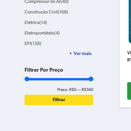
Compressor de Ar
(40)
Construção Civil
(166)
Elétrica
(14)
Eletroportáteis
(4)
EPI
(158)
V
Ver mais
R
Filtrar Por Preço
Preço:
R$0
—
R$560
Filtrar
Preço
Preço
mínimo
máximo