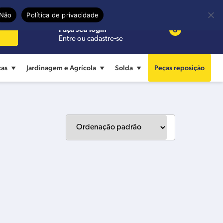
Precisa de ajuda?
Termos de uso
Não
Política de privacidade
0
Faça seu login
Entre ou cadastre-se
cas
Jardinagem e Agrícola
Solda
Peças reposição