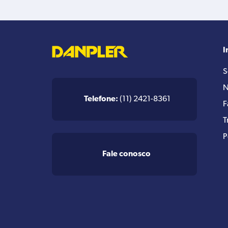
I
S
N
Telefone:
(11) 2421-8361
F
T
P
Fale conosco