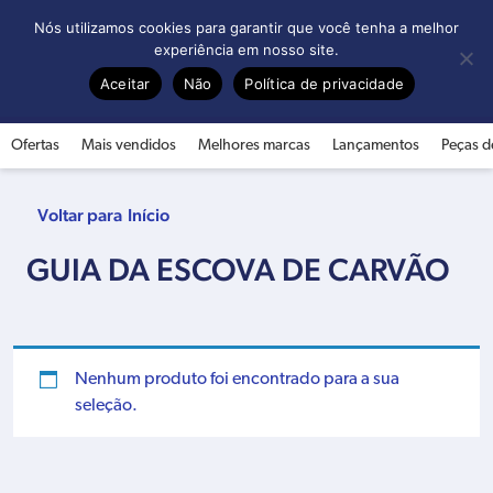
0
Nós utilizamos cookies para garantir que você tenha a melhor
experiência em nosso site.
Aceitar
Não
Política de privacidade
Ofertas
Mais vendidos
Melhores marcas
Lançamentos
Peças d
Início
GUIA DA ESCOVA DE CARVÃO
Nenhum produto foi encontrado para a sua
seleção.