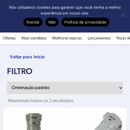
0
Nós utilizamos cookies para garantir que você tenha a melhor
experiência em nosso site.
Aceitar
Não
Política de privacidade
Ofertas
Mais vendidos
Melhores marcas
Lançamentos
Peças d
Início
FILTRO
Mostrando todos os 2 resultados