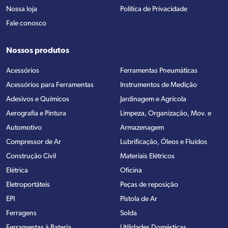
Nossa loja
Política de Privacidade
Fale conosco
Nossos produtos
Acessórios
Ferramentas Pneumáticas
Acessórios para Ferramentas
Instrumentos de Medição
Adesivos e Químicos
Jardinagem e Agrícola
Aerografia e Pintura
Limpeza, Organização, Mov. e
Automotivo
Armazenagem
Compressor de Ar
Lubrificação, Óleos e Fluídos
Construção Civil
Materiais Elétricos
Elétrica
Oficina
Eletroportáteis
Peças de reposição
EPI
Pistola de Ar
Ferragens
Solda
Ferramentas à Bateria
Utilidades Domésticas