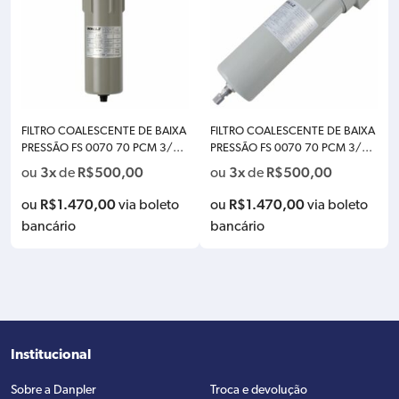
FILTRO COALESCENTE DE BAIXA
FILTRO COALESCENTE DE BAIXA
PRESSÃO FS 0070 70 PCM 3/4 P
PRESSÃO FS 0070 70 PCM 3/4 P
OL SCHULZ – 007.0242-0
OL SCHULZ – 007.0243-0
3x
R$
500,00
3x
R$
500,00
ou
de
ou
de
R$
1.470,00
R$
1.470,00
ou
via boleto
ou
via boleto
bancário
bancário
Institucional
Sobre a Danpler
Troca e devolução