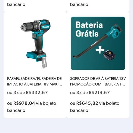
bancário
bancário
PARAFUSADEIRA/FURADEIRA DE
SOPRADOR DE AR À BATERIA 18V
IMPACTO À BATERIA 18V MAKITA
PROMOÇÃO COM 1 BATERIA 18
DHP487Z BRUSHLESS 40NM – S
V 5.0AH MAKITA
3x
R$
332,67
3x
R$
219,67
ou
de
ou
de
OMENTE A MÁQUINA
R$
978,04
R$
645,82
ou
via boleto
ou
via boleto
bancário
bancário