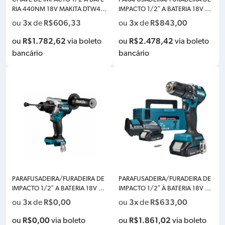
RIA 440NM 18V MAKITA DTW45
IMPACTO 1/2″ A BATERIA 18V M
0Z-P – SOMENTE A MAQUINA –
AKITA DHP486RFJ 130NM – CO
3x
R$
606,33
3x
R$
843,00
ou
de
ou
de
PROMOCIONAL + 01 BATERIA 18
M 2 BATERIA 3.0AH, CARREGAD
V 5.0AH BL1850B
OR BIVOLT E MAKPAC
R$
1.782,62
R$
2.478,42
ou
via boleto
ou
via boleto
bancário
bancário
PARAFUSADEIRA/FURADEIRA DE
PARAFUSADEIRA/FURADEIRA DE
IMPACTO 1/2″ A BATERIA 18V M
IMPACTO 1/2″ À BATERIA 18V M
AKITA DHP486RTJ 130NM – CO
AKITA DHP487RAJ BRUSHLESS 4
3x
R$
0,00
3x
R$
633,00
ou
de
ou
de
M 2 BATERIA 3.0AH, CARREGAD
0NM – COM 02 BATERIA 2.0AH,
OR BIVOLT E MAKPAC
CARREGADOR
R$
0,00
R$
1.861,02
ou
via boleto
ou
via boleto