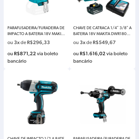
PARAFUSADEIRA/FURADEIRA DE
CHAVE DE CATRACA 1/4″ 3/8″ A
IMPACTO A BATERIA 18V MAKITA
BATERIA 18V MAKITA DWR180RF
DHP483Z – SOMENTE A MAQUI
LXT – COM 1 BATERIA 3.0AH, CA
3x
R$
296,33
3x
R$
549,67
ou
de
ou
de
NA
RREGADOR E ADAPTADOR
R$
871,22
R$
1.616,02
ou
via boleto
ou
via boleto
bancário
bancário
CHAVE DE IMPACTO 1/2 A BATE
PARAFUSADEIRA/FURADEIRA DE