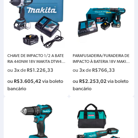
CHAVE DE IMPACTO 1/2 A BATE
PARAFUSADEIRA/FURADEIRA DE
RIA 440NM 18V MAKITA DTW45
IMPACTO À BATERIA 18V MAKITA
0RFE – COM 02 BATERIAS 3.0A
DHP482SY – COM 01 BATERIA 1.
3x
R$
1.226,33
3x
R$
766,33
ou
de
ou
de
H, CARREGADOR BIVOLT, GANC
5AH E CARREGADOR BIVOLT
HO E MALETA
R$
3.605,42
R$
2.253,02
ou
via boleto
ou
via boleto
bancário
bancário