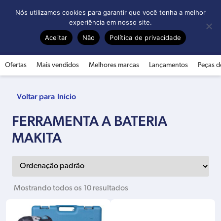
0
Nós utilizamos cookies para garantir que você tenha a melhor
experiência em nosso site.
Aceitar
Não
Política de privacidade
Ofertas
Mais vendidos
Melhores marcas
Lançamentos
Peças d
Início
FERRAMENTA A BATERIA
MAKITA
Mostrando todos os 10 resultados