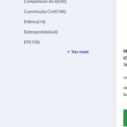
Compressor de Ar
(40)
Construção Civil
(166)
Elétrica
(14)
Eletroportáteis
(4)
EPI
(158)
M
Ver mais
I
1
o
o
b