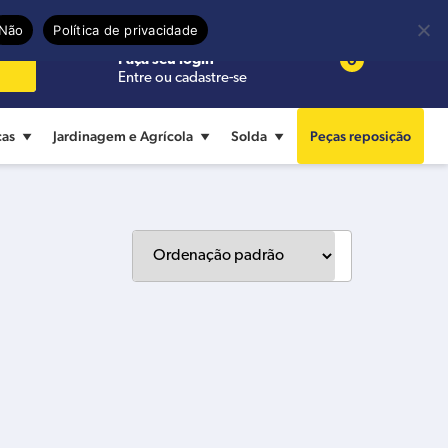
Precisa de ajuda?
Termos de uso
Não
Política de privacidade
0
Faça seu login
Entre ou cadastre-se
cas
Jardinagem e Agrícola
Solda
Peças reposição