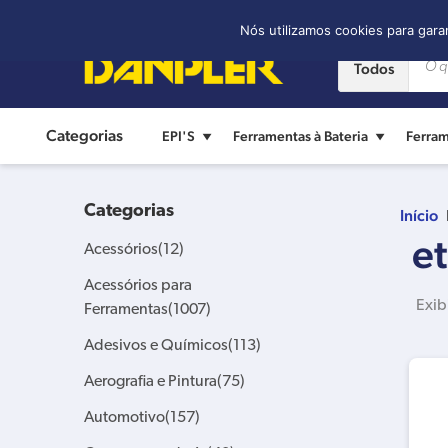
Contato:
(11) 2421-8361
Nós utilizamos cookies para gara
Todos
Categorias
EPI'S
Ferramentas à Bateria
Ferram
Categorias
Início
e
Acessórios
(12)
Acessórios para
Exib
Ferramentas
(1007)
Adesivos e Químicos
(113)
Aerografia e Pintura
(75)
Automotivo
(157)