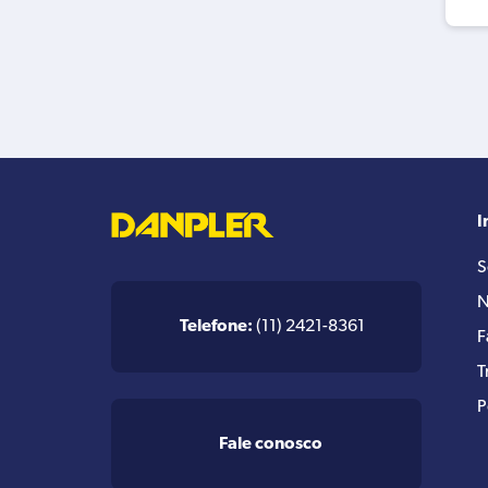
I
S
N
Telefone:
(11) 2421-8361
F
T
P
Fale conosco