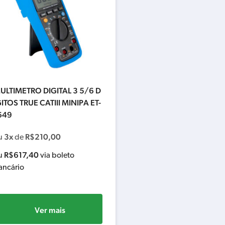
ULTIMETRO DIGITAL 3 5/6 D
GITOS TRUE CATIII MINIPA ET-
649
3x
R$
210,00
u
de
R$
617,40
u
via boleto
ancário
Ver mais