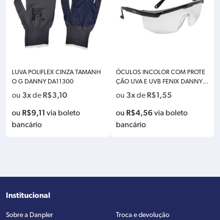
LUVA POLIFLEX CINZA TAMANH
ÓCULOS INCOLOR COM PROTE
O G DANNY DA11300
ÇÃO UVA E UVB FENIX DANNY D
A14500
3x
R$
3,10
3x
R$
1,55
ou
de
ou
de
R$
9,11
R$
4,56
ou
via boleto
ou
via boleto
bancário
bancário
Institucional
Sobre a Danpler
Troca e devolução