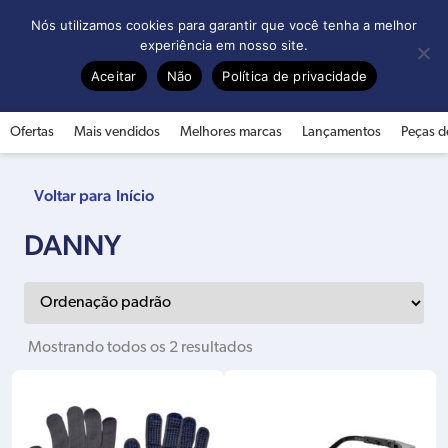
0
Nós utilizamos cookies para garantir que você tenha a melhor
experiência em nosso site.
Aceitar
Não
Política de privacidade
Ofertas
Mais vendidos
Melhores marcas
Lançamentos
Peças d
Início
DANNY
Mostrando todos os 2 resultados