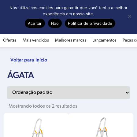
0
Nós utilizamos cookies para garantir que você tenha a melhor
experiência em nosso site.
Aceitar
Não
Política de privacidade
Ofertas
Mais vendidos
Melhores marcas
Lançamentos
Peças d
Início
ÁGATA
Mostrando todos os 2 resultados