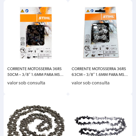
CORRENTE MOTOSSERRA 36RS
CORRENTE MOTOSSERRA 36RS
50CM – 3/8″ 1.6MM PARA MS3
63CM – 3/8″ 1.6MM PARA MS4
62/382/460/650/660 STIHL 3
62/651/661 STIHL 3621-000-0
valor sob consulta
valor sob consulta
621-000-0072
084