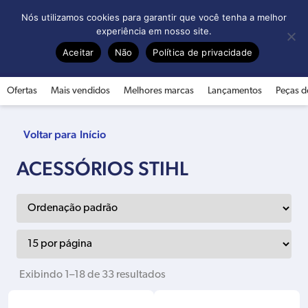
0
Nós utilizamos cookies para garantir que você tenha a melhor
experiência em nosso site.
Aceitar
Não
Política de privacidade
Ofertas
Mais vendidos
Melhores marcas
Lançamentos
Peças d
Início
ACESSÓRIOS STIHL
Exibindo 1–18 de 33 resultados