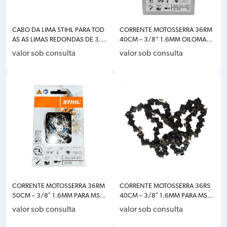
CABO DA LIMA STIHL PARA TOD
CORRENTE MOTOSSERRA 36RM
AS AS LIMAS REDONDAS DE 3.2
40CM – 3/8” 1.6MM OILOMATI
– 5.5MM DE DIAMETRO 0000-8
C PARA MS310/MS260/MS361/
valor sob consulta
valor sob consulta
81-4504
MS382/MS460 STIHL 3652-00
0-0060
CORRENTE MOTOSSERRA 36RM
CORRENTE MOTOSSERRA 36RS
50CM – 3/8″ 1.6MM PARA MS3
40CM – 3/8″ 1.6MM PARA MS31
82/460/650/660 STIHL 3652-
0/361/460/362/382 STIHL 35
valor sob consulta
valor sob consulta
000-0072
14-000-0060