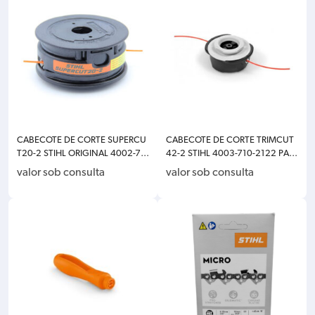
CABECOTE DE CORTE SUPERCU
CABECOTE DE CORTE TRIMCUT
T20-2 STIHL ORIGINAL 4002-71
42-2 STIHL 4003-710-2122 PAR
0-2162
A FS160/220/280/290/300/3
valor sob consulta
valor sob consulta
50/380/460 (CODIGO ANTIGO
41-2 4003-710-2104)