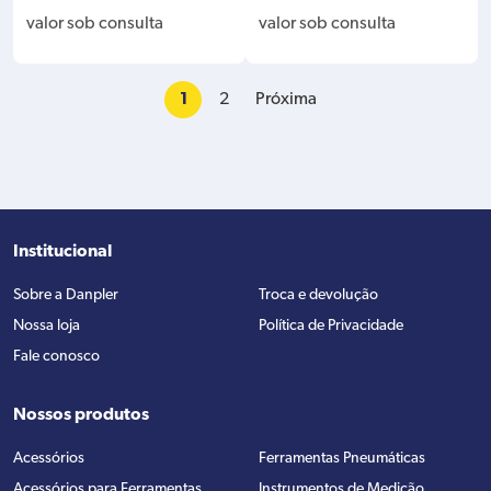
M 1.6MM 5605-771-5206
3 MS310/362/382/460/650/
valor sob consulta
valor sob consulta
660
1
2
Próxima
Institucional
Sobre a Danpler
Troca e devolução
Nossa loja
Política de Privacidade
Fale conosco
Nossos produtos
Acessórios
Ferramentas Pneumáticas
Acessórios para Ferramentas
Instrumentos de Medição