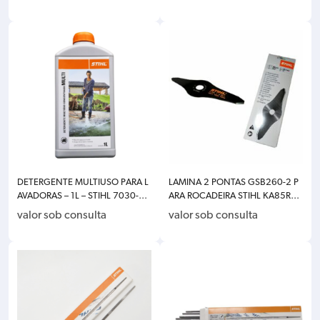
0-0050
5 CÓDIGO ANTIGO 3523-000-0
055
DETERGENTE MULTIUSO PARA L
LAMINA 2 PONTAS GSB260-2 P
AVADORAS – 1L – STIHL 7030-87
ARA ROCADEIRA STIHL KA85R/1
1-0000
20R/KM85R/FR220/FS80/85/1
valor sob consulta
valor sob consulta
20/131 4001-713-3812