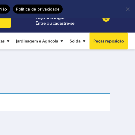
Precisa de ajuda?
Termos de uso
Não
Política de privacidade
0
Faça seu login
Entre ou cadastre-se
cas
Jardinagem e Agrícola
Solda
Peças reposição