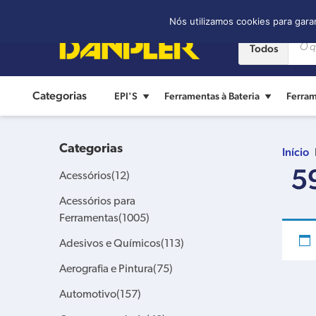
Contato:
(11) 2421-8361
Nós utilizamos cookies para gara
Todos
Categorias
EPI'S
Ferramentas à Bateria
Ferram
Categorias
Início
5
Acessórios
(12)
Acessórios para
Ferramentas
(1005)
Adesivos e Químicos
(113)
Aerografia e Pintura
(75)
Automotivo
(157)