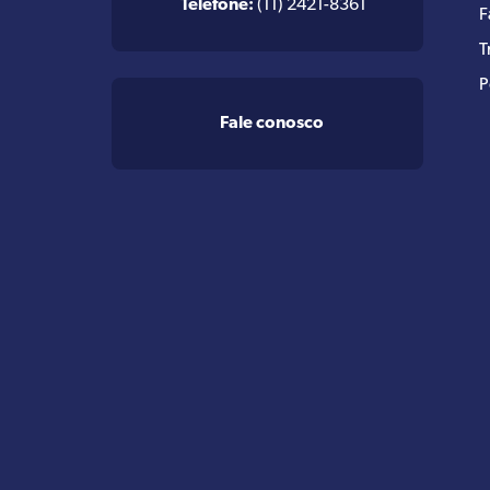
Telefone:
(11) 2421-8361
F
T
P
Fale conosco