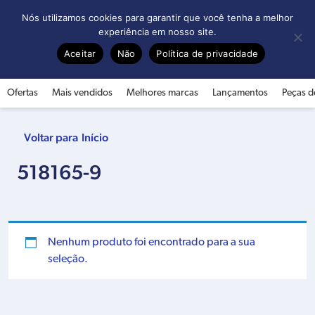
0
Nós utilizamos cookies para garantir que você tenha a melhor
experiência em nosso site.
Aceitar
Não
Política de privacidade
Ofertas
Mais vendidos
Melhores marcas
Lançamentos
Peças d
Início
518165-9
Nenhum produto foi encontrado para a sua
seleção.