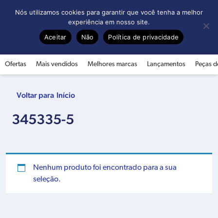
0
Nós utilizamos cookies para garantir que você tenha a melhor
experiência em nosso site.
Aceitar
Não
Política de privacidade
Ofertas
Mais vendidos
Melhores marcas
Lançamentos
Peças d
Início
345335-5
Nenhum produto foi encontrado para a sua
seleção.