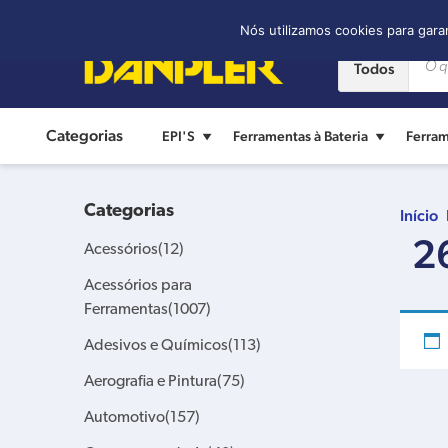
Contato:
(11) 2421-8361
Nós utilizamos cookies para gara
Todos
Categorias
EPI'S
Ferramentas à Bateria
Ferram
Categorias
Início
2
Acessórios
(12)
Acessórios para
Ferramentas
(1007)
Adesivos e Químicos
(113)
Aerografia e Pintura
(75)
Automotivo
(157)