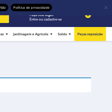
Precisa de ajuda?
Termos de uso
Não
Política de privacidade
0
Faça seu login
Entre ou cadastre-se
cas
Jardinagem e Agrícola
Solda
Peças reposição