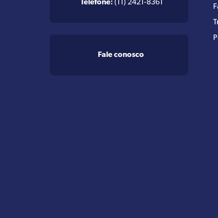
Telefone:
(11) 2421-8361
F
T
P
Fale conosco