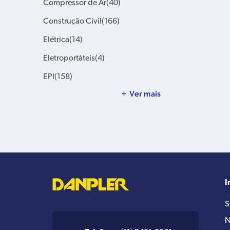
Compressor de Ar
(40)
Construção Civil
(166)
Elétrica
(14)
Eletroportáteis
(4)
EPI
(158)
Ver mais
I
S
N