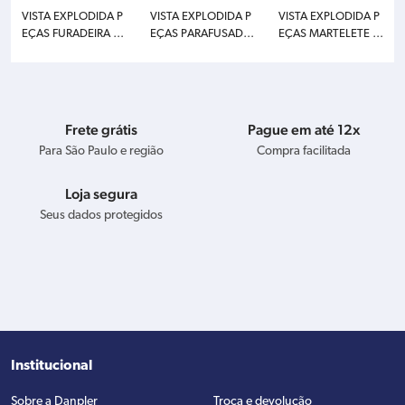
VISTA EXPLODIDA P
VISTA EXPLODIDA P
VISTA EXPLODIDA P
EÇAS FURADEIRA M
EÇAS PARAFUSADEI
EÇAS MARTELETE M
AKITA 6412
RA DEWALT DCD98
AKITA HR2470
5
Frete grátis
Pague em até 12x
Para São Paulo e região
Compra facilitada
Loja segura
Seus dados protegidos
Institucional
Sobre a Danpler
Troca e devolução