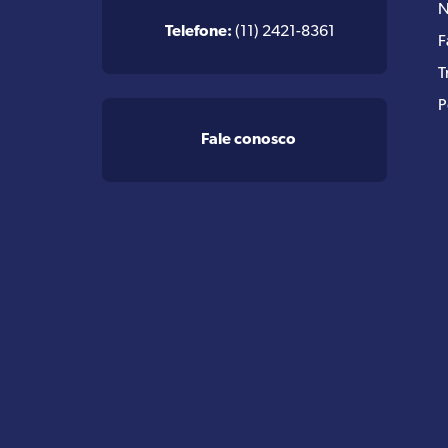
N
Telefone:
(11) 2421-8361
F
T
P
Fale conosco