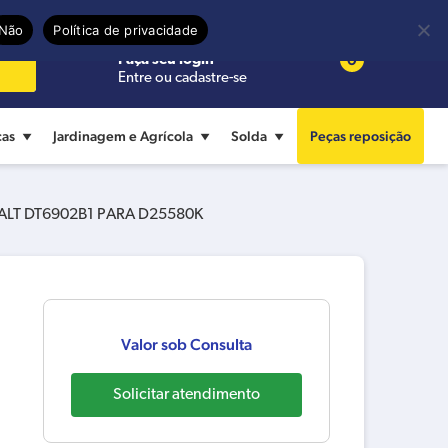
Precisa de ajuda?
Termos de uso
Não
Política de privacidade
0
Faça seu login
Entre ou cadastre-se
cas
Jardinagem e Agrícola
Solda
Peças reposição
T DT6902B1 PARA D25580K
Valor sob Consulta
Solicitar atendimento