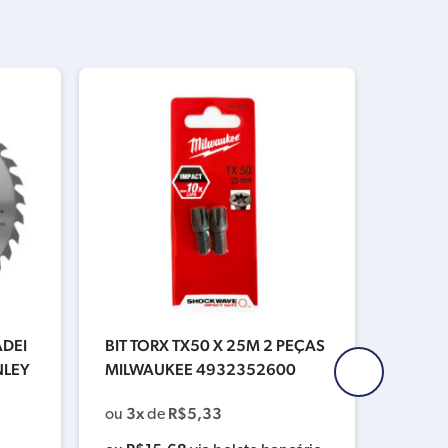
ADEI
BIT TORX TX50 X 25M 2 PEÇAS
BIT P
NLEY
MILWAUKEE 4932352600
AUKEE
3x
R$
5,33
3x
ou
de
ou