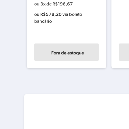
ncário
3x
R$
196,67
ou
de
R$
578,20
ou
via boleto
bancário
Fora de estoque