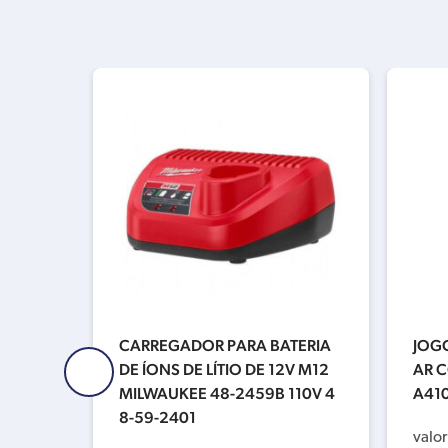
2 PEÇ
CARREGADOR PARA BATERIA
JOG
2441
DE ÍONS DE LÍTIO DE 12V M12
AR C
MILWAUKEE 48-2459B 110V 4
A41
8-59-2401
valor