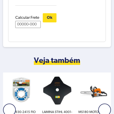
Calcular Frete
Ok
Veja também
0000-930-2415 FIO
LAMINA STIHL 4001-
MS180 MOTOSSERR