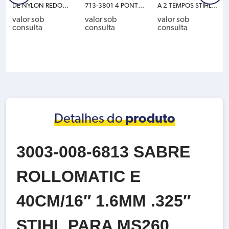
DE NYLON REDOND
713-3801 4 PONTAS
A 2 TEMPOS STIHL 1
O SILICONE 1.60M
GSB230-4 PARA RO
130-200-0496 SAB
valor sob
valor sob
valor sob
M X 19M STIHL P/ FS
CADEIRA KA85R/K
RE 35CM/14″ 61PM
consulta
consulta
consulta
A45/56
M55R/85R/FR85/2
M3 31.8CC
20/E65/FS44/55/
80/85/86/106/10
8/120/
Detalhes do
produto
3003-008-6813 SABRE
ROLLOMATIC E
40CM/16″ 1.6MM .325″
STIHL PARA MS260