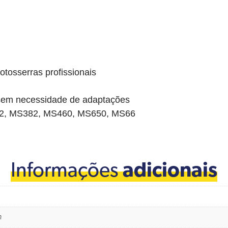
tosserras profissionais
, sem necessidade de adaptações
62, MS382, MS460, MS650, MS66
Informações
adicionais
m