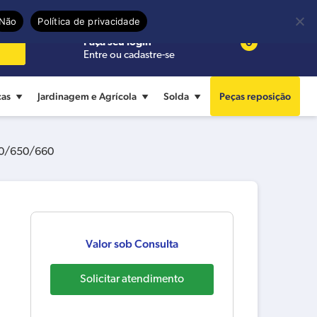
Precisa de ajuda?
Termos de uso
Não
Política de privacidade
0
Faça seu login
Entre ou cadastre-se
cas
Jardinagem e Agrícola
Solda
Peças reposição
60/650/660
Valor sob Consulta
Solicitar atendimento