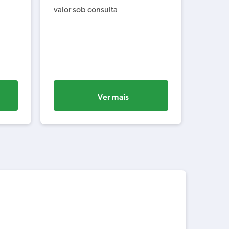
valor sob consulta
valor s
Ver mais