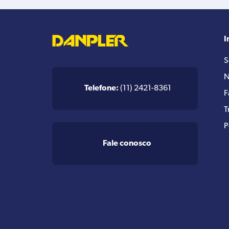
I
S
N
Telefone:
(11) 2421-8361
F
T
P
Fale conosco