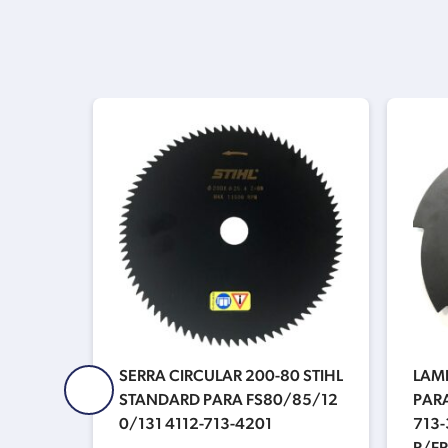
RIMCU
SERRA CIRCULAR 200-80 STIHL
LAM
R/120
STANDARD PARA FS80/85/12
PARA
/80/8
0/131 4112-713-4201
713
152
R/F