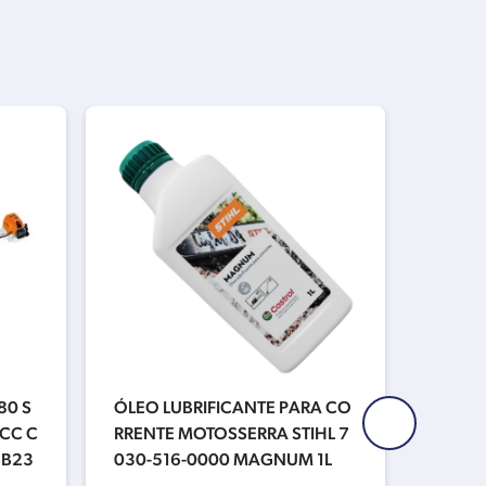
80 S
ÓLEO LUBRIFICANTE PARA CO
SABRE
4CC C
RRENTE MOTOSSERRA STIHL 7
6″ 1.
SB23
030-516-0000 MAGNUM 1L
-4813
70