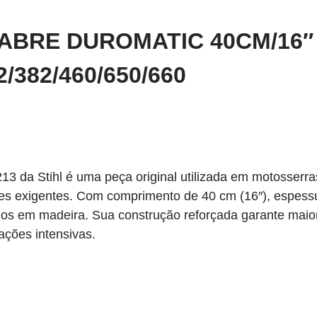
SABRE DUROMATIC 40CM/16″ 
/382/460/650/660
3 da Stihl é uma peça original utilizada em motosserras
tes exigentes. Com comprimento de 40 cm (16″), espess
dos em madeira. Sua construção reforçada garante maior
ções intensivas.