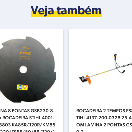
Veja também
INA 8 PONTAS GSB230-8
ROCADEIRA 2 TEMPOS FS
 ROCADEIRA STIHL 4001-
TIHL 4137-200-0328 25.
-3803 KA85R/120R/KM85
OM LAMINA 2 PONTAS G
R220/FS55/80/85/120/1
0-2