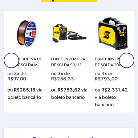
E71T-11 BOBINA DE
FONTE INVERSORA
FONTE INVERSORA
ARAME SOLDA MIG
DE SOLDA 90/130A
DE SOLDA 200A LH
SEM GAS BOXER 05
HANDYARC 132I DV
N 202I – 220V ESAB
3x
3x
3x
ou
de
ou
de
ou
de
KG 0.8MM AUTO PR
– 127/220V ESAB 0
0742913
R$
97,00
R$
256,33
R$
793,00
OTEGIDO 1570005
743463
R$
285,18
R$
753,62
R$
2.331,42
ou
via
ou
via
ou
boleto bancário
boleto bancário
via boleto
bancário