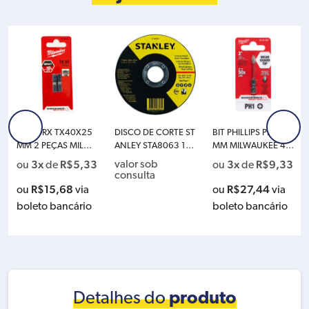
BIT TORX TX40X25
DISCO DE CORTE ST
BIT PHILLIPS PH1X50
MM 2 PEÇAS MILWA
ANLEY STA8063 115
MM MILWAUKEE 48-
UKEE 4932352599
X1.6X22 (4.1/2X1/1
32-4461
3x
R$
5,33
3x
R$
9,33
valor sob
ou
de
ou
de
6X7/8) WA60T-BF
consulta
R$
15,68
R$
27,44
ou
via
ou
via
boleto bancário
boleto bancário
Detalhes do
produto