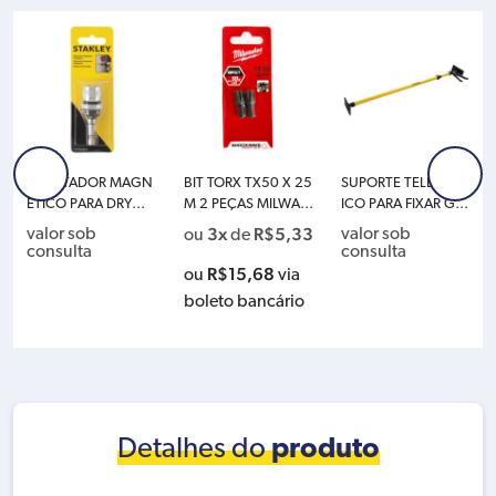
ADAPTADOR MAGN
BIT TORX TX50 X 25
SUPORTE TELESCOP
ETICO PARA DRYWA
M 2 PEÇAS MILWAU
ICO PARA FIXAR GES
LL 1/4″ STANLEY ST
KEE 4932352600
SO STANLEY STHT0
3x
R$
5,33
valor sob
valor sob
ou
de
HT05926LA
5932LA
consulta
consulta
R$
15,68
ou
via
boleto bancário
Detalhes do
produto