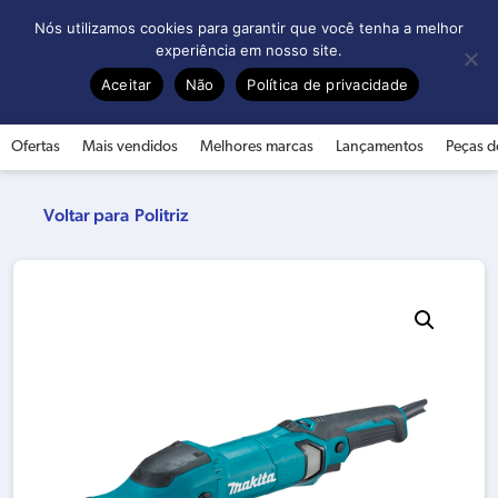
0
Nós utilizamos cookies para garantir que você tenha a melhor
experiência em nosso site.
Aceitar
Não
Política de privacidade
Ofertas
Mais vendidos
Melhores marcas
Lançamentos
Peças d
Politriz