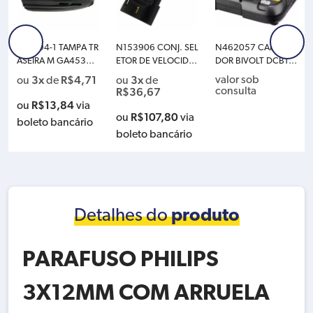
450794-1 TAMPA TR
N153906 CONJ. SEL
N462057 CARREGA
ASEIRA M GA4530
ETOR DE VELOCIDA
DOR BIVOLT DCB10
GA5030 JS1601 PJ7
DE DCD776 D DCD
7-BR TYPE2 SC D DC
3x
R$
4,71
3x
valor sob
ou
de
ou
de
000
771C2
B120 DCB127 DCB2
R$
36,67
consulta
07 DCB201 DCB20
R$
13,84
ou
via
0 DCB203 DCB204
R$
107,80
ou
via
boleto bancário
N285495
boleto bancário
Detalhes do
produto
PARAFUSO PHILIPS
3X12MM COM ARRUELA