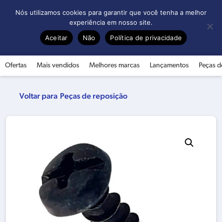
0
Nós utilizamos cookies para garantir que você tenha a melhor
experiência em nosso site.
Aceitar
Não
Política de privacidade
Ofertas
Mais vendidos
Melhores marcas
Lançamentos
Peças d
Peças de reposição